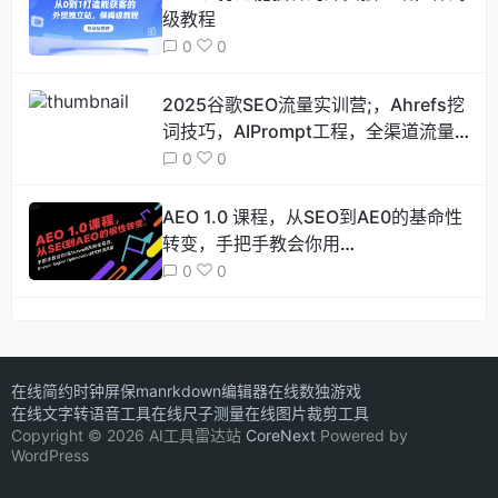
级教程
0
0
2025谷歌SEO流量实训营;，Ahrefs挖
词技巧，AIPrompt工程，全渠道流量
抢夺
0
0
AEO 1.0 课程，从SEO到AE0的基命性
转变，手把手教会你用
AnswerEngineOptimization技术抢回
0
0
流量
在线简约时钟屏保
manrkdown编辑器
在线数独游戏
在线文字转语音工具
在线尺子测量
在线图片裁剪工具
Copyright © 2026 AI工具雷达站
CoreNext
Powered by
WordPress