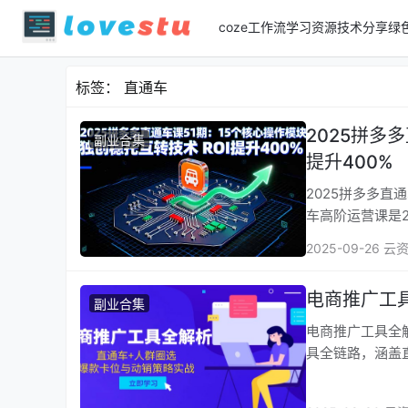
coze工作流
学习资源
技术分享
绿
标签：
直通车
2025拼多
副业合集
提升400%
2025拼多多直通车
车高阶运营课‌是
2025-09-26 云
电商推广工
副业合集
电商推广工具全解析，
具全链路，涵盖