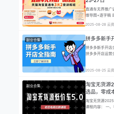
25-27日
直通车无界推广训练营
维导图+逐字稿 课
2025-08-28 云
拼多多新手
副业合集
拼多多新手开店全指南
拼多多开店运营
2025-08-25 云
淘宝无货源2
副业合集
选品，零成
淘宝无货源202
课程内容： 一、社群