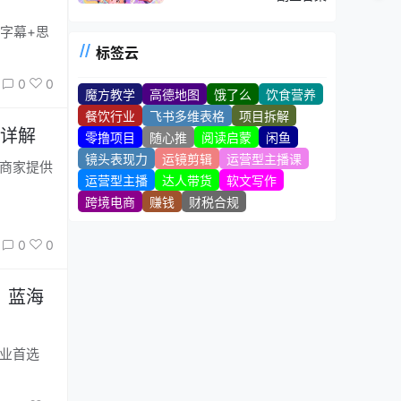
标签云
0
0
魔方教学
高德地图
饿了么
饮食营养
餐饮行业
飞书多维表格
项目拆解
详解
零撸项目
随心推
阅读启蒙
闲鱼
镜头表现力
运镜剪辑
运营型主播课
运营型主播
达人带货
软文写作
跨境电商
赚钱
财税合规
0
0
，蓝海
创业首选