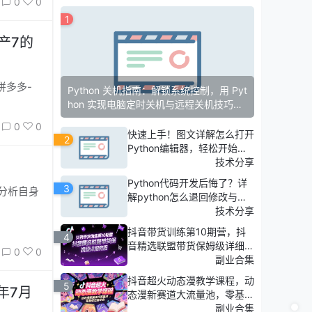
0
0
1
Python 关机指南：解锁系统控制，用 Pyt
hon 实现电脑定时关机与远程关机技巧分
享
0
0
快速上手！图文详解怎么打开
2
Python编辑器，轻松开始你
的编程之旅！
技术分享
Python代码开发后悔了？详
3
解python怎么退回修改与历
史版本，避免返工。
技术分享
抖音带货训练第10期营，抖
4
音精选联盟带货保姆级详细教
0
0
程
副业合集
抖音超火动态漫教学课程，动
5
年7月
态漫新赛道大流量池，零基础
也能学会
副业合集