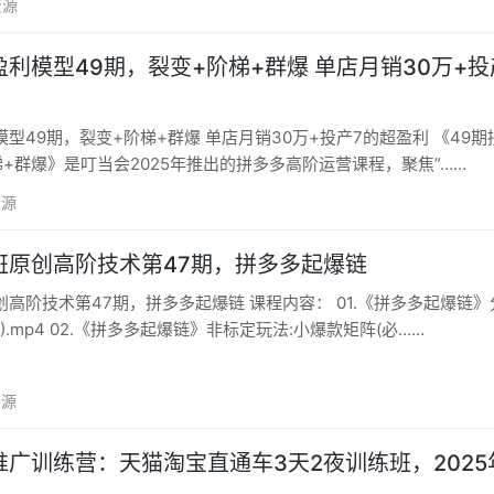
资源
49期，裂变+阶梯+群爆 单店月销30万+投产7的
9期，裂变+阶梯+群爆 单店月销30万+投产7的超盈利 《49期拼多多-
+群爆》是叮当会2025年推出的拼多多高阶运营课程，聚焦”……
资源
班原创高阶技术第47期，拼多多起爆链
7期，拼多多起爆链 课程内容： 01.《拼多多起爆链》分析自身
).mp4 02.《拼多多起爆链》非标定玩法:小爆款矩阵(必……
资源
广训练营：天猫淘宝直通车3天2夜训练班，2025