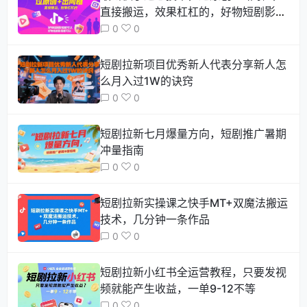
直接搬运，效果杠杠的，好物短剧影视
都可以
0
0
短剧拉新项目优秀新人代表分享新人怎
么月入过1W的诀窍
0
0
短剧拉新七月爆量方向，短剧推广暑期
冲量指南
0
0
短剧拉新实操课之快手MT+双魔法搬运
技术，几分钟一条作品
0
0
短剧拉新小红书全运营教程，只要发视
频就能产生收益，一单9-12不等
0
0