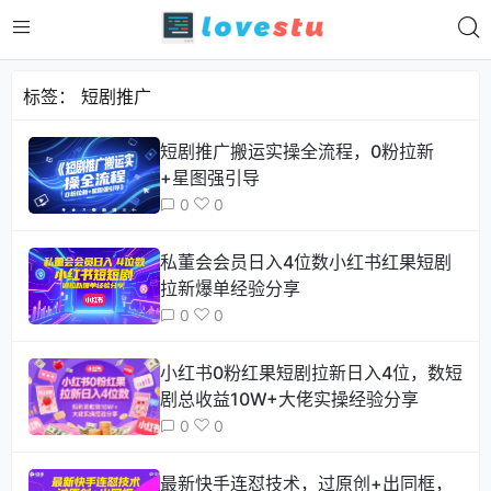
标签：
短剧推广
短剧推广搬运实操全流程，0粉拉新
+星图强引导
0
0
私董会会员日入4位数小红书红果短剧
拉新爆单经验分享
0
0
小红书0粉红果短剧拉新日入4位，数短
剧总收益10W+大佬实操经验分享
0
0
最新快手连怼技术，过原创+出同框，