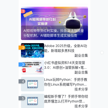
1
AI短视频带货红利实操，抖音算法与流量
分配机制，AI辅助脚本生成实操指南
Adobe 2025升级，全新AI功
2
能，新增超多黑科技
副业合集
小红书虚拟资料14天变现营
3
3.0：AI原创+油管拆解+笔记
撰写，单账号月入2万+
副业合集
Linux玩转Python：手把手教
4
你在Linux系统编写Python脚
本并高效运行！
技术分享
编程新手懵了？手把手带你彻
5
底弄懂怎么打开Python世界
的大门！
技术分享