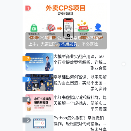
1
外卖CPS项目，公域内容变现，零基础可
上手，无需囤货、不用发货、不必露脸、
纯佣变现
大模型商业实战应用课，50
2
个行业提效案例解析，详解智
能体与知识库搭建
副业合集
零基础出海创富课：以电影解
3
说为垂直赛道，实现不出国门
赚美金的目标
学习资源
小红书虚拟店铺拆解社群，每
4
天拆解一个虚拟店，简单实用
(赠送小红书虚拟教程)
学习资源
Python怎么撤销？掌握撤销
5
操作，轻松应对代码错误，高
效调试Python程序。
技术分享