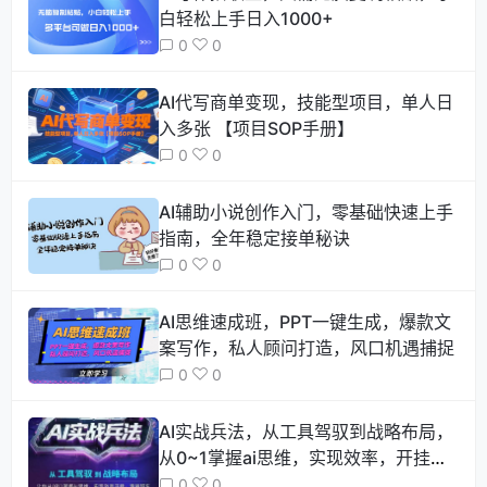
白轻松上手日入1000+
0
0
AI代写商单变现，技能型项目，单人日
入多张 【项目SOP手册】
0
0
AI辅助小说创作入门，零基础快速上手
指南，全年稳定接单秘诀
0
0
AI思维速成班，PPT一键生成，爆款文
案写作，私人顾问打造，风口机遇捕捉
0
0
AI实战兵法，从工具驾驭到战略布局，​
从0~1掌握ai思维，实现效率，开挂弯
道超车
0
0