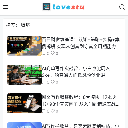
标签：
赚钱
百日财富筑基课：认知+策略+实操+案
例拆解 实现从创富到守富全周期能力
0
0
AI商单写作实战营，小白也能周入
3k+，给普通人的低风险创业课
0
0
网文写作赚钱教程：6大模块+17本火
书+98个真实例子 从入门到精通实战方
法
0
0
AI写作撸收益，只需无脑复制粘贴，小