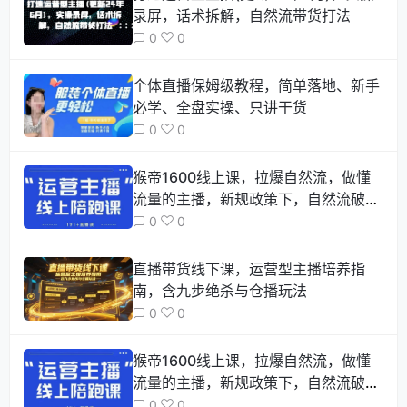
录屏，话术拆解，自然流带货打法
0
0
个体直播保姆级教程，简单落地、新手
必学、全盘实操、只讲干货
0
0
猴帝1600线上课，拉爆自然流，做懂
流量的主播，新规政策下，自然流破圈
攻略【更新6月】
0
0
直播带货线下课，运营型主播培养指
南，含九步绝杀与仓播玩法
0
0
猴帝1600线上课，拉爆自然流，做懂
流量的主播，新规政策下，自然流破圈
攻略【更新7月】
0
0