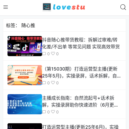
标签：
随心推
抖音随心推带货教程：拆解过审难/转
化差/不出单 等常见问题 实现高效带货
0
0
（第15030期）打造运营型主播(更新
25年5月)，实操录屏，话术拆解，自然
流带货打法
0
0
主播成长指南：自然流起号+话术拆
解，实操录屏助你快速进阶（6月更
新）
0
0
打造运营型主播(更新25年6月)，实操