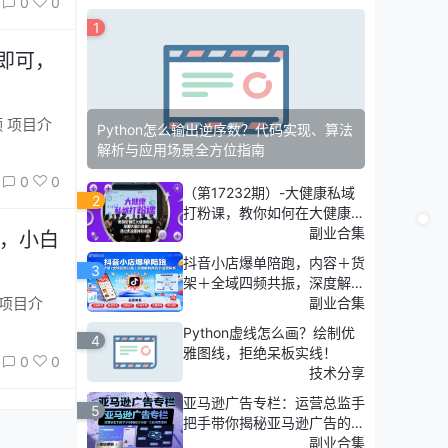
0
0
1
即可，
介
Python怎么输出逆序数？代码实现、算法
解析与应用场景全方位指南
0
0
（第17232期）-大健康私域
2
打粉课，​教你如何在大健康赛
道，掌握大量的流量，通过卖
副业合集
倍，小白
流量挣取利润
抖音小店爆单陪跑，内容＋货
3
架＋全域四频共振，深度解析
抖音商品卡运营体系（更新）
副业合集
Python虚线怎么画？绘制优
4
雅图线，拒绝呆板实线！
0
0
技术分享
亚马逊广告专栏：运营总监手
5
把手带你揭秘亚马逊广告的底
层逻辑
副业合集