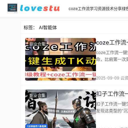
coze工作流
学习资源
技术分享
绿
标签：
AI智能体
coze工作
副业合集
coze工作流一键生成T
命，比肩第一次
2025-09-09 云
扣子工作流
副业合集
扣子工作流一键生成沉浸
发现这类型的“