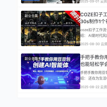
2025-09-01 云
COZE扣
副业合集
30s制作1
coze扣子工作
绍： AI是时
2025-08-30 云
手把手教你
副业合集
也能轻松学
手把手教你用豆包
绍： 还在为生
2025-08-22 云