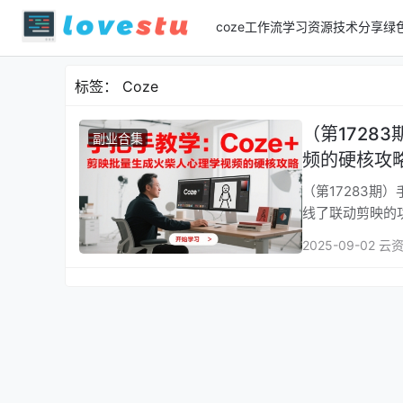
coze工作流
学习资源
技术分享
绿
标签：
Coze
（第1728
副业合集
频的硬核攻
（第17283期）手
线了联动剪映的
2025-09-02 云