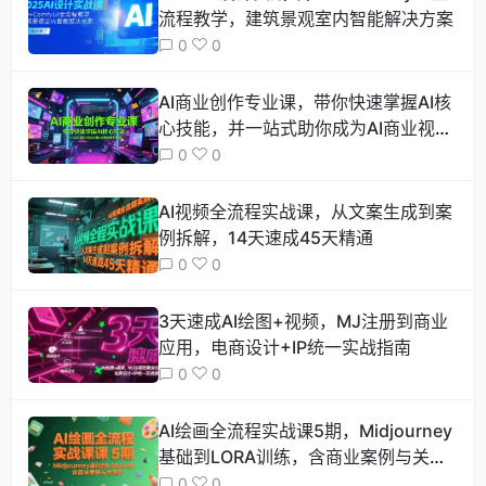
流程教学，建筑景观室内智能解决方案
0
0
AI商业创作专业课，带你快速掌握AI核
心技能，并一站式助你成为AI商业视频
创作专家
0
0
AI视频全流程实战课，从文案生成到案
例拆解，14天速成45天精通
0
0
3天速成AI绘图+视频，MJ注册到商业
应用，电商设计+IP统一实战指南
0
0
AI绘画全流程实战课5期，Midjourney
基础到LORA训练，含商业案例与关键
词库
0
0