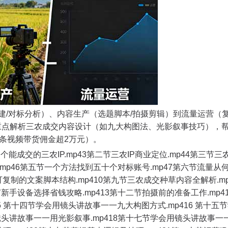
建/对标分析）、内容生产（选题脚本/拍摄剪辑）到流量运营（
。重点解析三农成交内容设计（如九大构图法、光影叙事技巧），
单条视频带货佣金超2万元）。
个能成交的三农IP.mp43第二节三农IP商业定位.mp44第三节三农
.mp46第五节一个方法找到五十个对标账号.mp47第六节流量从
可复制的文案脚本结构.mp410第九节三农成交种草内容全解析.mp4
新手设备选择省钱攻略.mp413第十二节拍摄前的准备工作.mp41
 第十四节学会用镜头讲故事一一九大构图方式.mp416 第十五
镜头讲故事一一用光影叙事.mp418第十七节学会用镜头讲故事一