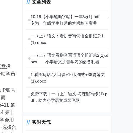
文章列表
10.19【小学笔顺字帖】一年级(1).pdf——
专为一年级学生打造的笔顺练习宝典
一（上）语文：看拼音写词语全册汇总1
(1).docx
一（上）语文看拼音写词语全册汇总2(1).d
ocx——小学语文拼音学习的必备利器
复盘投
帮助学员
1.看图写话7大口诀+10大句式+38篇范文
(1).docx
IP账号
免费下载丨一（上）语文-每课默写纸(1).p
何而
df，助力小学语文成绩飞跃
11 第
4 第十
节学会用
实时天气
一选择合