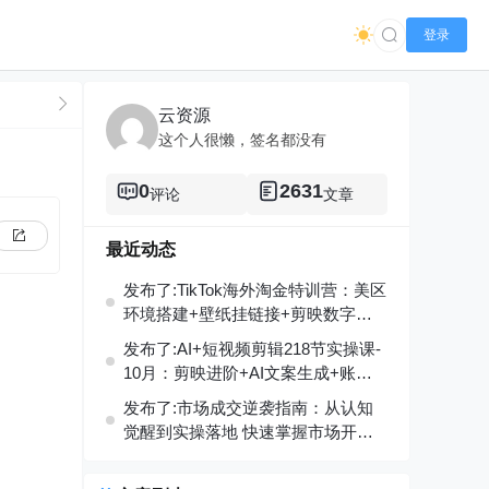
登录
云资源
这个人很懒，签名都没有
0
2631
评论
文章
最近动态
发布了:TikTok海外淘金特训营：美区
环境搭建+壁纸挂链接+剪映数字
人，月入1.5万
发布了:AI+短视频剪辑218节实操课-
10月：剪映进阶+AI文案生成+账号
运营，月入2万
发布了:市场成交逆袭指南：从认知
觉醒到实操落地 快速掌握市场开拓
与成交核心能力