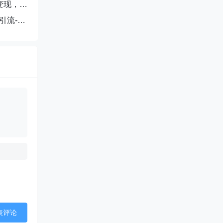
变现，单
引流-成
表评论