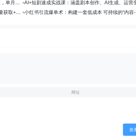
造，单月变
AI+短剧速成实战课：涵盖剧本创作、AI生成、运营
部剧收益破万
量获取+合
小红书引流爆单术：构建一套低成本 可持续的“内容-
交”闭环系统
发