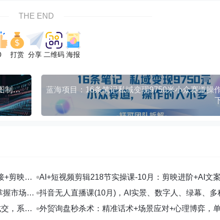
THE END
0
打赏
分享
二维码
海报
AI+小红书店铺矩阵玩法：AI文案/自动化剪辑/Live图制作全流程，日销5000+
接+剪映数
AI+短视频剪辑218节实操课-10月：剪映进阶+AI文
+账号运营，月入2万
掌握市场开
抖音无人直播课(10月)，AI实景、数字人、绿幕、多
法、24小时自动盈利
成交，系统
外贸询盘秒杀术：精准话术+场景应对+心理博弈，
转化率提升200%