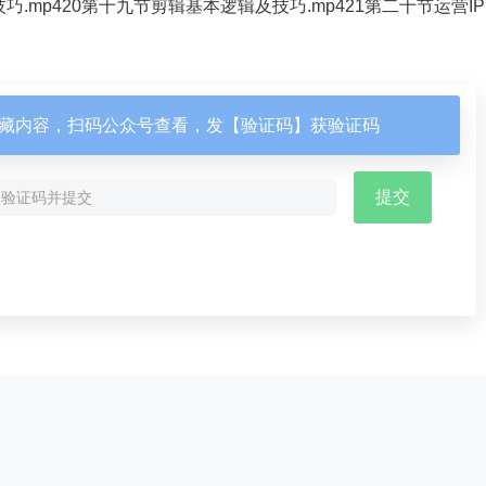
巧.mp420第十九节剪辑基本逻辑及技巧.mp421第二十节运营I
藏内容，扫码公众号查看，发【验证码】获验证码