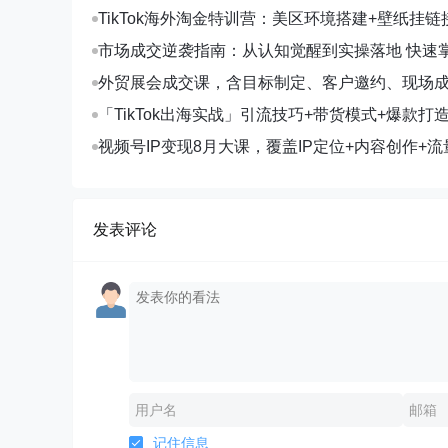
TikTok海外淘金特训营：美区环境搭建+壁纸挂链
字人，月入1.5万
市场成交逆袭指南：从认知觉醒到实操落地 快速
拓与成交核心能力
外贸展会成交课，含目标制定、客户邀约、现场
化SOP提升参展ROI
「TikTok出海实战」引流技巧+带货模式+爆款打
现10万+秘籍
视频号IP变现8月大课，覆盖IP定位+内容创作+流
规运营+商业转化
发表评论
记住信息