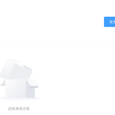
发
赶快来坐沙发