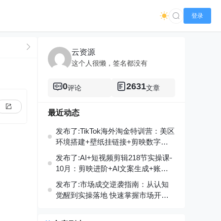
登录
云资源
这个人很懒，签名都没有
0
2631
评论
文章
最近动态
发布了:TikTok海外淘金特训营：美区
环境搭建+壁纸挂链接+剪映数字
人，月入1.5万
发布了:AI+短视频剪辑218节实操课-
10月：剪映进阶+AI文案生成+账号
运营，月入2万
发布了:市场成交逆袭指南：从认知
觉醒到实操落地 快速掌握市场开拓
与成交核心能力