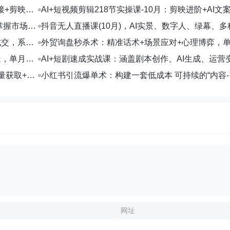
接+剪映数
AI+短视频剪辑218节实操课-10月：剪映进阶+AI文
+账号运营，月入2万
掌握市场开
抖音无人直播课(10月)，AI实景、数字人、绿幕、多
法、24小时自动盈利
成交，系统
外贸询盘秒杀术：精准话术+场景应对+心理博弈，
转化率提升200%
造，单月变
AI+短剧速成实战课：涵盖剧本创作、AI生成、运营
部剧收益破万
量获取+合
小红书引流爆单术：构建一套低成本 可持续的“内容-
交”闭环系统