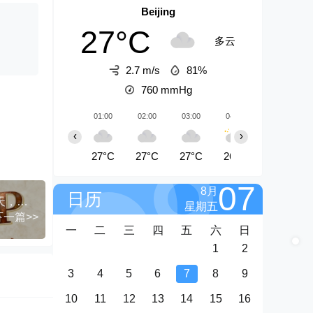
Beijing
27°C
多云
2.7 m/s
81%
760
mmHg
01:00
02:00
03:00
04:00
05:00
‹
›
27°C
27°C
27°C
26°C
26°C
07
8月
日历
AI+国潮+招财+壁纸，每天三分钟，爆卖一整个冬天，不费脑，轻松矩阵十个号日入1k+
星期五
下一篇>>
一
二
三
四
五
六
日
1
2
3
4
5
6
7
8
9
10
11
12
13
14
15
16