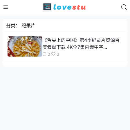
分类：
纪录片
《舌尖上的中国》第4季纪录片资源百
度云盘下载 4K全7集内嵌中字
MP4/52G
0
0