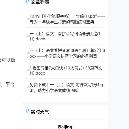
文章列表
10.19【小学笔顺字帖】一年级(1).pdf——
专为一年级学生打造的笔顺练习宝典
一（上）语文：看拼音写词语全册汇总1
(1).docx
一（上）语文看拼音写词语全册汇总2(1).d
ocx——小学语文拼音学习的必备利器
都可以做
1.看图写话7大口诀+10大句式+38篇范文
(1).docx
用，平台
免费下载丨一（上）语文-每课默写纸(1).p
df，助力小学语文成绩飞跃
实时天气
Beijing