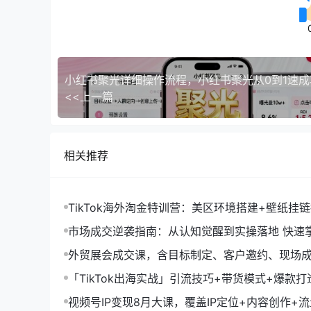
小红书聚光详细操作流程，小红书聚光从0到1速成
<<上一篇
相关推荐
TikTok海外淘金特训营：美区环境搭建+壁纸挂
字人，月入1.5万
市场成交逆袭指南：从认知觉醒到实操落地 快速
拓与成交核心能力
外贸展会成交课，含目标制定、客户邀约、现场
化SOP提升参展ROI
「TikTok出海实战」引流技巧+带货模式+爆款
现10万+秘籍
视频号IP变现8月大课，覆盖IP定位+内容创作+