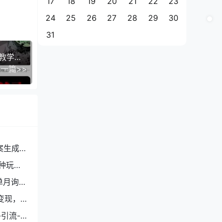
17
18
19
20
21
22
23
24
25
26
27
28
29
30
31
抖音百W博主同款灵异故事鬼故事解说短视频制作教学，流量巨大，多平台分发，多份收益
一篇>>
案生成
种玩
单月询盘
变现，
引流-