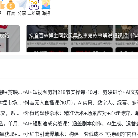
0
打赏
分享
二维码
海报
攻略
下
链接+剪映数
AI+短视频剪辑218节实操课-10月：剪映进阶+AI文
+账号运营，月入2万
掌握市场开
抖音无人直播课(10月)，AI实景、数字人、绿幕、多
法、24小时自动盈利
成交，系统
外贸询盘秒杀术：精准话术+场景应对+心理博弈，
转化率提升200%
打造，单月变
AI+短剧速成实战课：涵盖剧本创作、AI生成、运营
单部剧收益破万
流量获取+合
小红书引流爆单术：构建一套低成本 可持续的“内容-