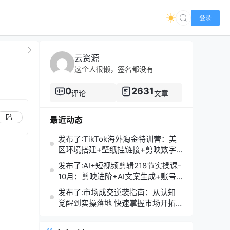
登录
云资源
这个人很懒，签名都没有
0
2631
评论
文章
最近动态
发布了:TikTok海外淘金特训营：美
区环境搭建+壁纸挂链接+剪映数字
人，月入1.5万
发布了:AI+短视频剪辑218节实操课-
10月：剪映进阶+AI文案生成+账号
运营，月入2万
发布了:市场成交逆袭指南：从认知
觉醒到实操落地 快速掌握市场开拓
与成交核心能力