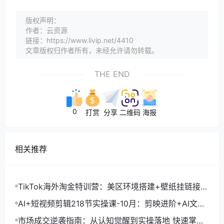
版权声明：
作者：云资源
链接：https://www.livip.net/4410
文章版权归作者所有，未经允许请勿转载。
THE END
0
打赏
分享
二维码
海报
相关推荐
TikTok海外淘金特训营：美区环境搭建+壁纸挂链接
+剪映数字人，月入1.5万
AI+短视频剪辑218节实操课-10月：剪映进阶+AI文案
生成+账号运营，月入2万
市场成交逆袭指南：从认知觉醒到实操落地 快速掌握