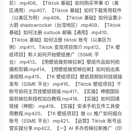
尼）.mp406、【Tiktok 基础】如何购买苹果 ID（美
区通用）.mp407、【Tiktok 基础】如何下载常用软件
（以美区为例）.mp408、【Tiktok 基础】如何设置小
火箭 shadowrocket（台湾地区）.mp409、【Tiktok
基础】如何注册 outlook 邮箱【通用】.mp410、
【Tiktok 基础】如何注册 tiktok 账号（以美区为
例）.mp411、Tiktok 变现项目简介.mp412、【TK 壁
纸项目】新人如何开始壁纸推广（SSME 平
台）.mp413、【用壁纸做剪映拉新】壁纸作品如何拍
摄和剪辑.mp414、【用壁纸做剪映拉新】如何拍出高
清视频.mp415、【TK 壁纸项目】壁纸视频如何挂链接
发布（SSME 平台）.mp416、【Tiktok 壁纸项目】千
粉号如何主页挂壁纸链接.mp417、【实操】神图国际
版剪映拉新授权加白教程.mp418、【实操】如何回填
链接（神图）.mp419、【实操】安卓手机互传工具使
用教程.mp420、【TK 壁纸项目】做 cc 推广如何报白
账号（SSME 平台）.mp421、【运营】Tiktok 账号运
营实操分享.mp422、【一】AI 手办剪映拉新推广（印