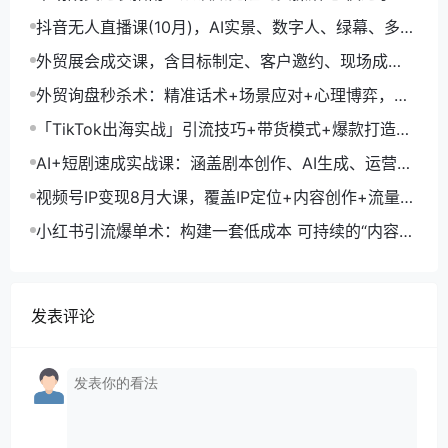
市场开拓与成交核心能力
抖音无人直播课(10月)，AI实景、数字人、绿幕、多种
玩法、24小时自动盈利
外贸展会成交课，含目标制定、客户邀约、现场成
交，系统化SOP提升参展ROI
外贸询盘秒杀术：精准话术+场景应对+心理博弈，单
月询盘转化率提升200%
「TikTok出海实战」引流技巧+带货模式+爆款打造，
单月变现10万+秘籍
AI+短剧速成实战课：涵盖剧本创作、AI生成、运营变
现，单部剧收益破万
视频号IP变现8月大课，覆盖IP定位+内容创作+流量获
取+合规运营+商业转化
小红书引流爆单术：构建一套低成本 可持续的“内容-
引流-成交”闭环系统
发表评论