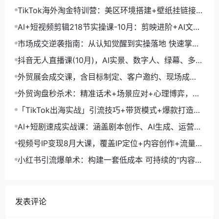
TikTok海外淘金特训营：美区环境搭建+壁纸挂链接
+剪映数字人，月入1.5万
AI+短视频剪辑218节实操课-10月：剪映进阶+AI文案
生成+账号运营，月入2万
市场成交逆袭指南：从认知觉醒到实操落地 快速掌握
市场开拓与成交核心能力
抖音无人直播课(10月)，AI实景、数字人、绿幕、多种
玩法、24小时自动盈利
外贸展会成交课，含目标制定、客户邀约、现场成
交，系统化SOP提升参展ROI
外贸询盘秒杀术：精准话术+场景应对+心理博弈，单
月询盘转化率提升200%
「TikTok出海实战」引流技巧+带货模式+爆款打造，
单月变现10万+秘籍
AI+短剧速成实战课：涵盖剧本创作、AI生成、运营变
现，单部剧收益破万
视频号IP变现8月大课，覆盖IP定位+内容创作+流量获
取+合规运营+商业转化
小红书引流爆单术：构建一套低成本 可持续的“内容-
引流-成交”闭环系统
发表评论