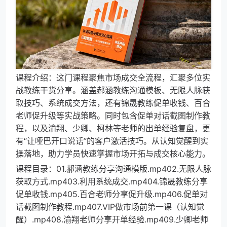
课程介绍：这门课程聚焦市场成交全流程，汇聚多位实
战教练干货分享。涵盖郝涵教练沟通模板、无限人脉获
取技巧、系统成交方法，还有锦晟教练促单收钱、百合
老师促升级等实战策略。同时包含促单对话截图制作教
程，以及渝翔、少卿、柯林等老师的出单经验复盘，更
有“让哑巴开口说话”的客户激活技巧。从认知觉醒到实
操落地，助力学员快速掌握市场开拓与成交核心能力。
课程目录：01.郝涵教练分享沟通模版.mp402.无限人脉
获取方式.mp403.利用系统成交.mp404.锦晟教练分享
促单收钱.mp405.百合老师分享促升级.mp406.促单对
话截图制作教程.mp407.VIP做市场前第一课（认知觉
醒）.mp408.渝翔老师分享开单经验.mp409.少卿老师