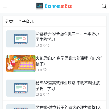
分类：
亲子育儿
温爸教子·家长怎么抓二三四五年级小
学生的学习
0
0
火花思维L4 数学思维培养课程（6-7岁
孩子）
0
0
杨杰32堂高效作业攻略 不吼不叫让孩
子爱上学习
0
0
吴婷娜-建立孩子的四大心理力量|21天