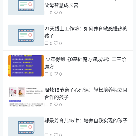
父母智慧成长营
0
0
21天线上工作坊：如何养育敏感慢热的
孩子
0
0
少年得到《0基础魔方速成课》二三阶
魔方
0
0
周梵18节亲子心理课：轻松培养独立且
合作的孩子
0
0
郝景芳育儿15讲：培养自我实现的孩子
0
0