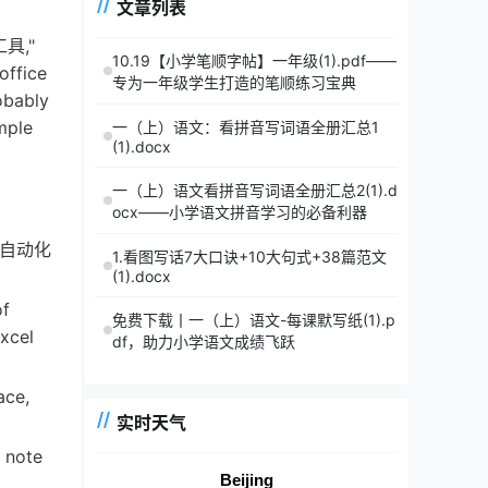
文章列表
工具,"
10.19【小学笔顺字帖】一年级(1).pdf——
office
专为一年级学生打造的笔顺练习宝典
obably
imple
一（上）语文：看拼音写词语全册汇总1
(1).docx
一（上）语文看拼音写词语全册汇总2(1).d
ocx——小学语文拼音学习的必备利器
，办公自动化
1.看图写话7大口诀+10大句式+38篇范文
(1).docx
of
免费下载丨一（上）语文-每课默写纸(1).p
Excel
df，助力小学语文成绩飞跃
ace,
实时天气
a note
Beijing