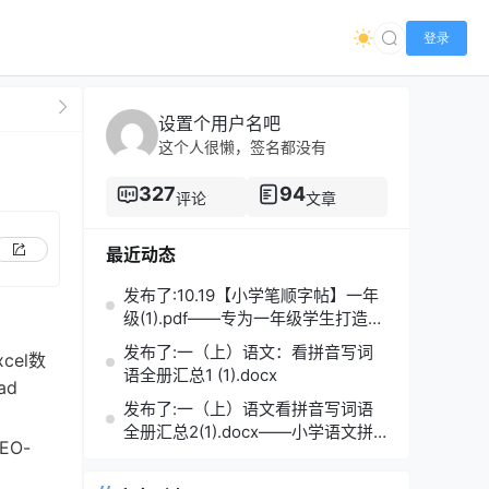
登录
设置个用户名吧
这个人很懒，签名都没有
327
94
评论
文章
最近动态
发布了:10.19【小学笔顺字帖】一年
级(1).pdf——专为一年级学生打造的
笔顺练习宝典
发布了:一（上）语文：看拼音写词
Excel数
语全册汇总1 (1).docx
ad
发布了:一（上）语文看拼音写词语
全册汇总2(1).docx——小学语文拼
SEO-
音学习的必备利器