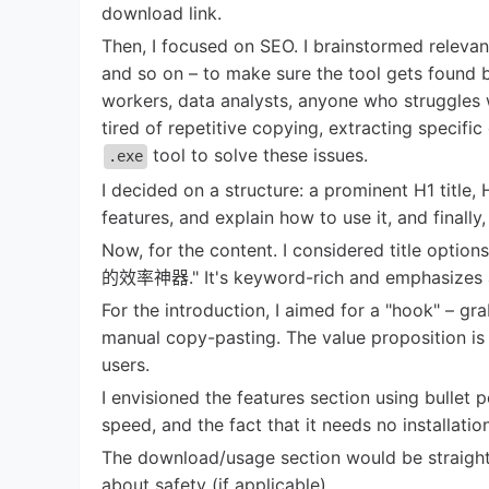
download link.
Then, I focused on SEO. I brainstormed r
and so on – to make sure the tool gets found b
workers, data analysts, anyone who struggles w
tired of repetitive copying, extracting specifi
tool to solve these issues.
.exe
I decided on a structure: a prominent H1 title,
features, and explain how to use it, and finally
Now, for the content. I considered tit
的效率神器." It's keyword-rich and emphasizes a k
For the introduction, I aimed for a "hook" – gra
manual copy-pasting. The value proposition is
users.
I envisioned the features section using bullet 
speed, and the fact that it needs no installation
The download/usage section would be straightf
about safety (if applicable).