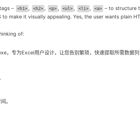
 tags –
,
,
,
,
,
– to structure 
<h1>
<h2>
<p>
<ul>
<li>
<a>
SS to make it visually appealing. Yes, the user wants plain H
hinking of:
exe，专为Excel用户设计，让您告别繁琐，快速提取所需数据列
。
时间。