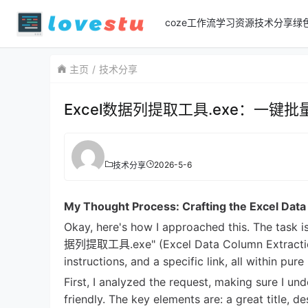
coze工作流
学习资源
技术分享
绿
主页
技术分享
Excel数据列提取工具.exe：一
2026-5-6
技术分享
My Thought Process: Crafting the Excel Data 
Okay, here's how I approached this. The task 
据列提取工具.exe" (Excel Data Column Extraction To
instructions, and a specific link, all within pur
First, I analyzed the request, making sure I un
friendly. The key elements are: a great title, d