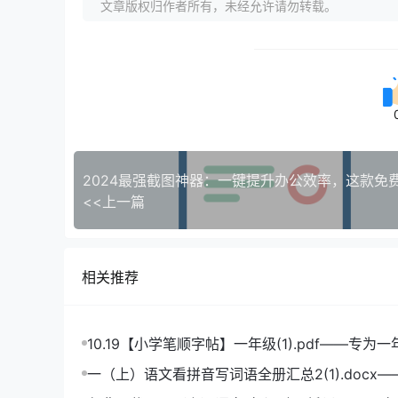
文章版权归作者所有，未经允许请勿转载。
<<上一篇
相关推荐
10.19【小学笔顺字帖】一年级(1).pdf——专为
造的笔顺练习宝典
一（上）语文看拼音写词语全册汇总2(1).docx
拼音学习的必备利器