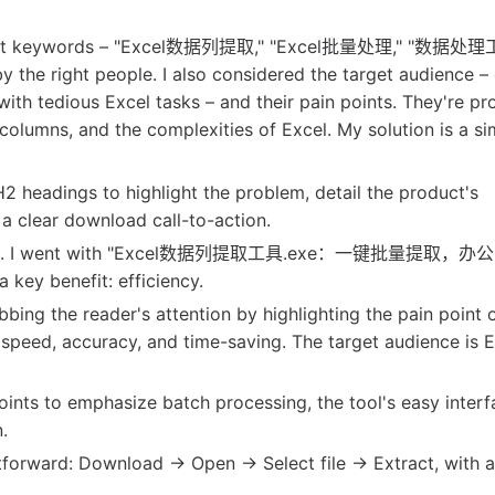
elevant keywords – "Excel数据列提取," "Excel批量处理," "数据处理
y the right people. I also considered the target audience – 
ith tedious Excel tasks – and their pain points. They're pr
c columns, and the complexities of Excel. My solution is a s
 H2 headings to highlight the problem, detail the product's
, a clear download call-to-action.
le options. I went with "Excel数据列提取工具.exe：一键批量提取
ey benefit: efficiency.
bbing the reader's attention by highlighting the pain point 
 speed, accuracy, and time-saving. The target audience is 
points to emphasize batch processing, the tool's easy interf
.
orward: Download -> Open -> Select file -> Extract, with 