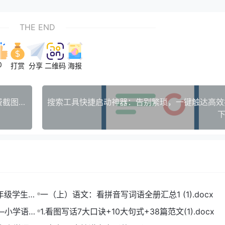
THE END
0
打赏
分享
二维码
海报
2024最强截图神器：一键提升办公效率，这款免费截图工具你不容错过！
下
一年级学生打
一（上）语文：看拼音写词语全册汇总1 (1).docx
——小学语文
1.看图写话7大口诀+10大句式+38篇范文(1).docx