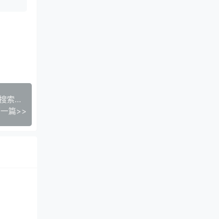
搜索工具快捷启动神器：告别繁琐，一键触达高效搜索新体验
一篇>>