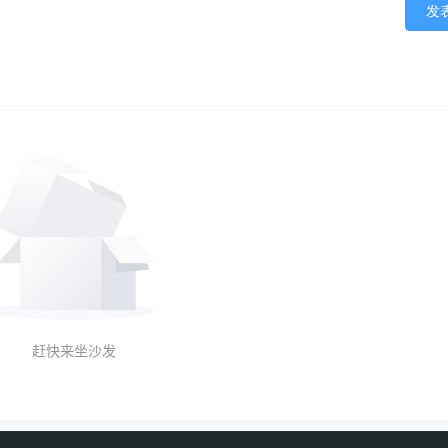
发
赶快来坐沙发