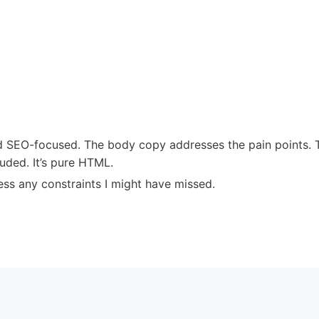
and SEO-focused. The body copy addresses the pain points. 
luded. It’s pure HTML.
ess any constraints I might have missed.