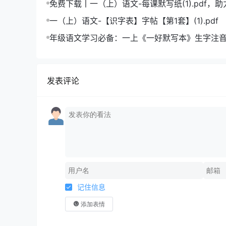
免费下载丨一（上）语文-每课默写纸(1).pdf，
成绩飞跃
一（上）语文-【识字表】字帖【第1套】(1).pdf
年级语文学习必备：一上《一好默写本》生字注
版，助力孩子打好基础
发表评论
记住信息
添加表情