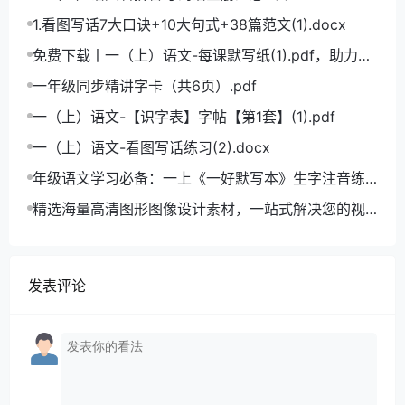
学语文拼音学习的必备利器
1.看图写话7大口诀+10大句式+38篇范文(1).docx
免费下载丨一（上）语文-每课默写纸(1).pdf，助力小
学语文成绩飞跃
一年级同步精讲字卡（共6页）.pdf
一（上）语文-【识字表】字帖【第1套】(1).pdf
一（上）语文-看图写话练习(2).docx
年级语文学习必备：一上《一好默写本》生字注音练
习电子版，助力孩子打好基础
精选海量高清图形图像设计素材，一站式解决您的视
觉创作难题
发表评论