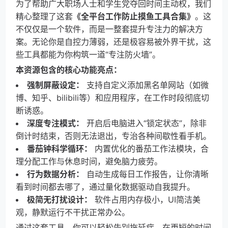
为了帮助广大职场人士和学生党夺回时间主动权，我们
精心整理了这套
《全平台工作防止摸鱼工具合集》
。这
不仅仅是一个软件，而是一整套提升专注力的解决方
案。无论你是自控力薄弱，还是极容易被外界干扰，这
些工具都能为你构筑一道“专注防火墙”。
本资源包含的核心功能亮点：
强制屏蔽设定：
支持自定义添加黑名单网站（如微
博、知乎、bilibili等）和应用程序，在工作时段彻底切
断诱惑。
深度专注模式：
开启后电脑进入“锁定状态”，除非
倒计时结束，否则无法退出，专治各种间歇性看手机。
番茄钟科学循环：
内置优化的番茄工作法模块，合
理分配工作与休息时间，避免脑力疲劳。
行为数据分析：
自动生成每日工作报告，让你清晰
看到时间都去哪了，通过量化数据驱动自我提升。
极简无打扰设计：
软件占用内存极小，UI简洁美
观，静默运行不干扰正常办公。
通过这套工具，你可以轻松告别拖延症，在更短的时间