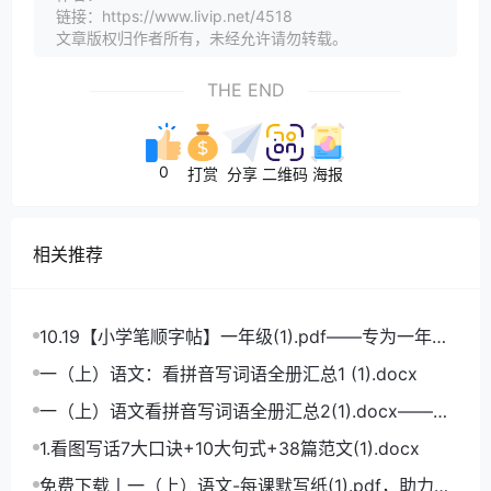
链接：https://www.livip.net/4518
文章版权归作者所有，未经允许请勿转载。
THE END
0
打赏
分享
二维码
海报
相关推荐
10.19【小学笔顺字帖】一年级(1).pdf——专为一年级
学生打造的笔顺练习宝典
一（上）语文：看拼音写词语全册汇总1 (1).docx
一（上）语文看拼音写词语全册汇总2(1).docx——小
学语文拼音学习的必备利器
1.看图写话7大口诀+10大句式+38篇范文(1).docx
免费下载丨一（上）语文-每课默写纸(1).pdf，助力小