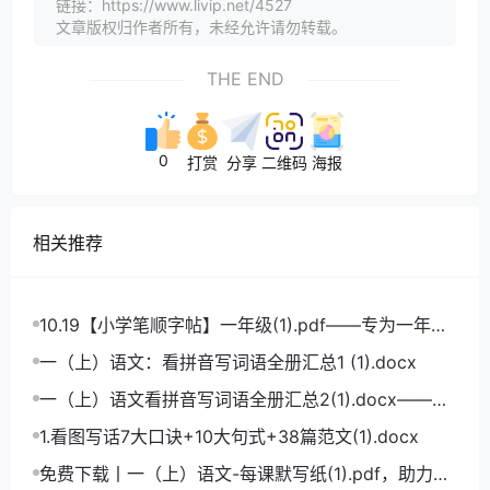
链接：https://www.livip.net/4527
文章版权归作者所有，未经允许请勿转载。
THE END
0
打赏
分享
二维码
海报
相关推荐
10.19【小学笔顺字帖】一年级(1).pdf——专为一年级
学生打造的笔顺练习宝典
一（上）语文：看拼音写词语全册汇总1 (1).docx
一（上）语文看拼音写词语全册汇总2(1).docx——小
学语文拼音学习的必备利器
1.看图写话7大口诀+10大句式+38篇范文(1).docx
免费下载丨一（上）语文-每课默写纸(1).pdf，助力小