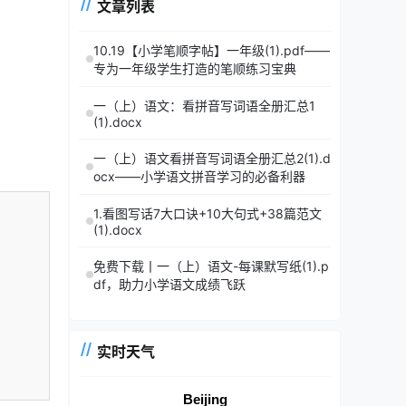
文章列表
10.19【小学笔顺字帖】一年级(1).pdf——
专为一年级学生打造的笔顺练习宝典
一（上）语文：看拼音写词语全册汇总1
(1).docx
一（上）语文看拼音写词语全册汇总2(1).d
ocx——小学语文拼音学习的必备利器
1.看图写话7大口诀+10大句式+38篇范文
(1).docx
免费下载丨一（上）语文-每课默写纸(1).p
df，助力小学语文成绩飞跃
实时天气
Beijing