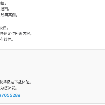
功倍。
操指南。
业经典案例。
极佳。
快速定位所需内容。
有效性。
以获得极速下载体验。
间为您补发。
aea765528e