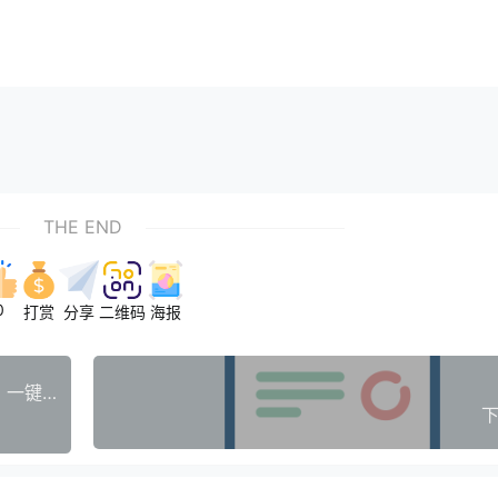
THE END
0
打赏
分享
二维码
海报
重装系统神器：Ventoy 官方中文版 | 告别格式化，一键制作万能U盘启动盘
下