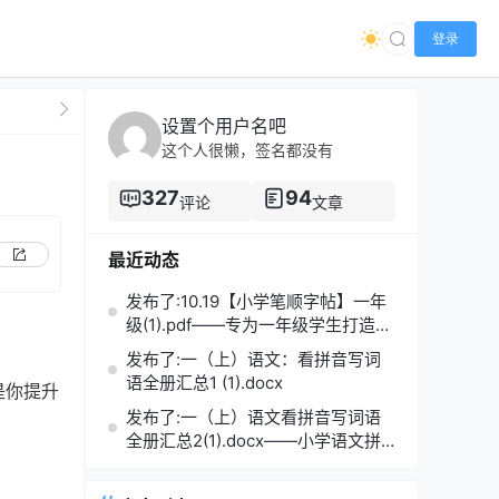
登录
设置个用户名吧
这个人很懒，签名都没有
327
94
评论
文章
最近动态
发布了:10.19【小学笔顺字帖】一年
级(1).pdf——专为一年级学生打造的
笔顺练习宝典
发布了:一（上）语文：看拼音写词
语全册汇总1 (1).docx
是你提升
发布了:一（上）语文看拼音写词语
全册汇总2(1).docx——小学语文拼
音学习的必备利器