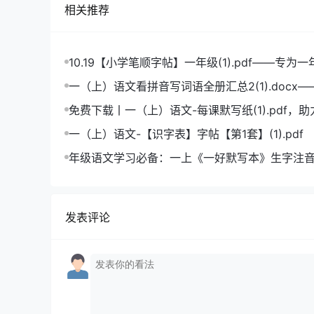
相关推荐
10.19【小学笔顺字帖】一年级(1).pdf——专为
造的笔顺练习宝典
一（上）语文看拼音写词语全册汇总2(1).docx
拼音学习的必备利器
免费下载丨一（上）语文-每课默写纸(1).pdf，
成绩飞跃
一（上）语文-【识字表】字帖【第1套】(1).pdf
年级语文学习必备：一上《一好默写本》生字注
版，助力孩子打好基础
发表评论