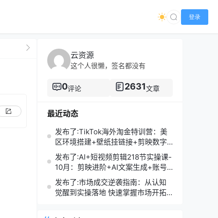
登录
云资源
这个人很懒，签名都没有
）
0
2631
评论
文章
最近动态
发布了:TikTok海外淘金特训营：美
区环境搭建+壁纸挂链接+剪映数字
人，月入1.5万
发布了:AI+短视频剪辑218节实操课-
10月：剪映进阶+AI文案生成+账号
运营，月入2万
发布了:市场成交逆袭指南：从认知
觉醒到实操落地 快速掌握市场开拓
与成交核心能力