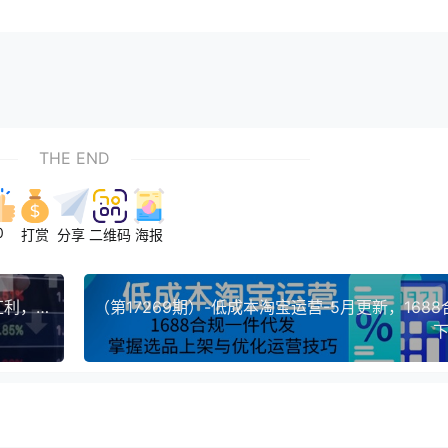
THE END
0
打赏
分享
二维码
海报
（第17271期）-A股趋势实战课：主力动向+政策红利，2025全年策略5月更新
下