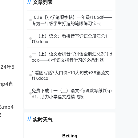
文章列表
10.19【小学笔顺字帖】一年级(1).pdf——
专为一年级学生打造的笔顺练习宝典
一（上）语文：看拼音写词语全册汇总1
(1).docx
一（上）语文看拼音写词语全册汇总2(1).d
ocx——小学语文拼音学习的必备利器
24年5
1.看图写话7大口诀+10大句式+38篇范文
(1).docx
mp4直
免费下载丨一（上）语文-每课默写纸(1).p
df，助力小学语文成绩飞跃
8.mp4
放
实时天气
Beijing