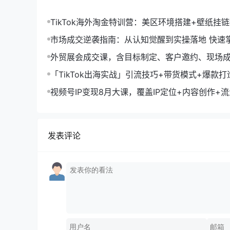
TikTok海外淘金特训营：美区环境搭建+壁纸挂
字人，月入1.5万
市场成交逆袭指南：从认知觉醒到实操落地 快速
拓与成交核心能力
外贸展会成交课，含目标制定、客户邀约、现场
化SOP提升参展ROI
「TikTok出海实战」引流技巧+带货模式+爆款
现10万+秘籍
视频号IP变现8月大课，覆盖IP定位+内容创作+
规运营+商业转化
发表评论