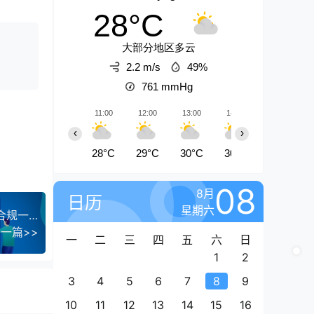
28°C
大部分地区多云
2.2 m/s
49%
761
mmHg
11:00
12:00
13:00
14:00
15:00
‹
›
28°C
29°C
30°C
30°C
31°C
08
8月
日历
星期六
（第17269期）-低成本淘宝运营-5月更新，1688合规一件代发，掌握选品上架与优化运营技巧
一篇>>
一
二
三
四
五
六
日
1
2
3
4
5
6
7
8
9
10
11
12
13
14
15
16