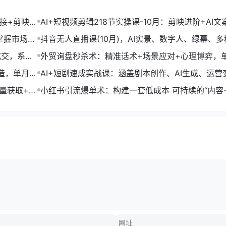
链接+剪映数
AI+短视频剪辑218节实操课-10月：剪映进阶+AI文
+账号运营，月入2万
掌握市场开
抖音无人直播课(10月)，AI实景、数字人、绿幕、多
法、24小时自动盈利
成交，系统
外贸询盘秒杀术：精准话术+场景应对+心理博弈，
转化率提升200%
打造，单月变
AI+短剧速成实战课：涵盖剧本创作、AI生成、运营
单部剧收益破万
流量获取+合
小红书引流爆单术：构建一套低成本 可持续的“内容-
成交”闭环系统