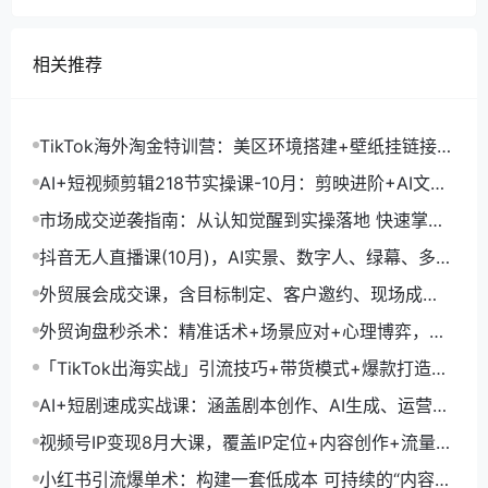
相关推荐
TikTok海外淘金特训营：美区环境搭建+壁纸挂链接
+剪映数字人，月入1.5万
AI+短视频剪辑218节实操课-10月：剪映进阶+AI文案
生成+账号运营，月入2万
市场成交逆袭指南：从认知觉醒到实操落地 快速掌握
市场开拓与成交核心能力
抖音无人直播课(10月)，AI实景、数字人、绿幕、多种
玩法、24小时自动盈利
外贸展会成交课，含目标制定、客户邀约、现场成
交，系统化SOP提升参展ROI
外贸询盘秒杀术：精准话术+场景应对+心理博弈，单
月询盘转化率提升200%
「TikTok出海实战」引流技巧+带货模式+爆款打造，
单月变现10万+秘籍
AI+短剧速成实战课：涵盖剧本创作、AI生成、运营变
现，单部剧收益破万
视频号IP变现8月大课，覆盖IP定位+内容创作+流量获
取+合规运营+商业转化
小红书引流爆单术：构建一套低成本 可持续的“内容-