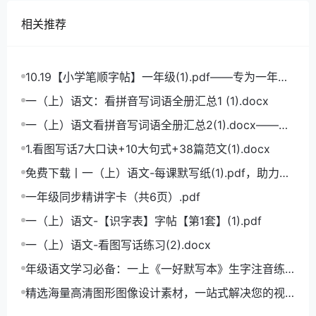
相关推荐
10.19【小学笔顺字帖】一年级(1).pdf——专为一年级
学生打造的笔顺练习宝典
一（上）语文：看拼音写词语全册汇总1 (1).docx
一（上）语文看拼音写词语全册汇总2(1).docx——小
学语文拼音学习的必备利器
1.看图写话7大口诀+10大句式+38篇范文(1).docx
免费下载丨一（上）语文-每课默写纸(1).pdf，助力小
学语文成绩飞跃
一年级同步精讲字卡（共6页）.pdf
一（上）语文-【识字表】字帖【第1套】(1).pdf
一（上）语文-看图写话练习(2).docx
年级语文学习必备：一上《一好默写本》生字注音练
习电子版，助力孩子打好基础
精选海量高清图形图像设计素材，一站式解决您的视
觉创作难题