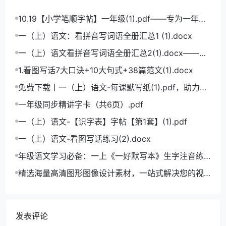
10.19【小学笔顺字帖】一年级(1).pdf——专为一年级
学生打造的笔顺练习宝典
一（上）语文：看拼音写词语全册汇总1 (1).docx
一（上）语文看拼音写词语全册汇总2(1).docx——小
学语文拼音学习的必备利器
1.看图写话7大口诀+10大句式+38篇范文(1).docx
免费下载丨一（上）语文-每课默写纸(1).pdf，助力小
学语文成绩飞跃
一年级同步精讲字卡（共6页）.pdf
一（上）语文-【识字表】字帖【第1套】(1).pdf
一（上）语文-看图写话练习(2).docx
年级语文学习必备：一上《一好默写本》生字注音练
习电子版，助力孩子打好基础
精选海量高清图形图像设计素材，一站式解决您的视
觉创作难题
发表评论