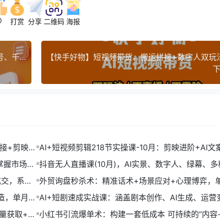
0
打赏
分享
二维码
海报
直播带货0~1~99系统实操课，自然流、微付费​起号、千川、随心推等，直播带货全链路完整逻辑
下
链接+剪映数
AI+短视频剪辑218节实操课-10月：剪映进阶+AI文
+账号运营，月入2万
掌握市场开
抖音无人直播课(10月)，AI实景、数字人、绿幕、多
法、24小时自动盈利
成交，系统
外贸询盘秒杀术：精准话术+场景应对+心理博弈，
转化率提升200%
打造，单月变
AI+短剧速成实战课：涵盖剧本创作、AI生成、运营
单部剧收益破万
流量获取+合
小红书引流爆单术：构建一套低成本 可持续的“内容-