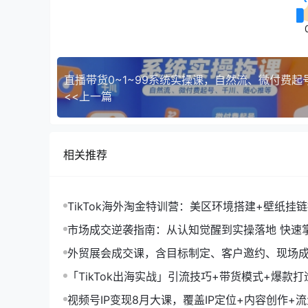
<<上一篇
相关推荐
TikTok海外淘金特训营：美区环境搭建+壁纸挂
字人，月入1.5万
市场成交逆袭指南：从认知觉醒到实操落地 快速
拓与成交核心能力
外贸展会成交课，含目标制定、客户邀约、现场
化SOP提升参展ROI
「TikTok出海实战」引流技巧+带货模式+爆款
现10万+秘籍
视频号IP变现8月大课，覆盖IP定位+内容创作+