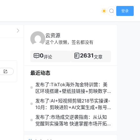
登录
云资源
这个人很懒，签名都没有
0
2631
评论
文章
最近动态
发布了:TikTok海外淘金特训营：美
区环境搭建+壁纸挂链接+剪映数字
人，月入1.5万
发布了:AI+短视频剪辑218节实操课-
10月：剪映进阶+AI文案生成+账号
运营，月入2万
发布了:市场成交逆袭指南：从认知
觉醒到实操落地 快速掌握市场开拓
与成交核心能力