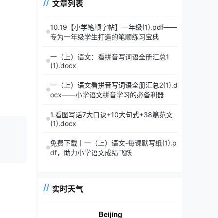
文章列表
10.19【小学笔顺字帖】一年级(1).pdf——
专为一年级学生打造的笔顺练习宝典
一（上）语文：看拼音写词语全册汇总1
(1).docx
一（上）语文看拼音写词语全册汇总2(1).d
ocx——小学语文拼音学习的必备利器
1.看图写话7大口诀+10大句式+38篇范文
(1).docx
免费下载丨一（上）语文-每课默写纸(1).p
df，助力小学语文成绩飞跃
实时天气
Beijing