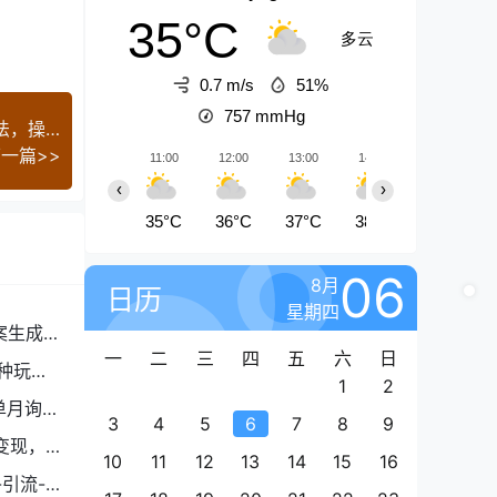
35°C
多云
0.7 m/s
51%
757
mmHg
【快手好物】短视频带货，搬运拼接+数字人双玩法，操作简单，会玩手机就行
一篇>>
11:00
12:00
13:00
14:00
15:00
‹
›
35°C
36°C
37°C
38°C
39°C
06
8月
日历
星期四
案生成
一
二
三
四
五
六
日
种玩
1
2
单月询盘
3
4
5
6
7
8
9
变现，
10
11
12
13
14
15
16
引流-