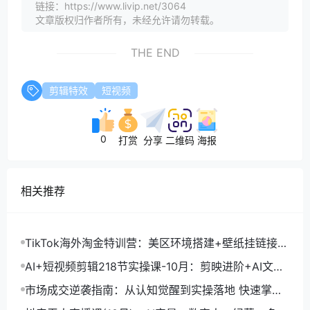
链接：https://www.livip.net/3064
文章版权归作者所有，未经允许请勿转载。
THE END
剪辑特效
短视频
0
打赏
分享
二维码
海报
相关推荐
TikTok海外淘金特训营：美区环境搭建+壁纸挂链接
+剪映数字人，月入1.5万
AI+短视频剪辑218节实操课-10月：剪映进阶+AI文案
生成+账号运营，月入2万
市场成交逆袭指南：从认知觉醒到实操落地 快速掌握
市场开拓与成交核心能力