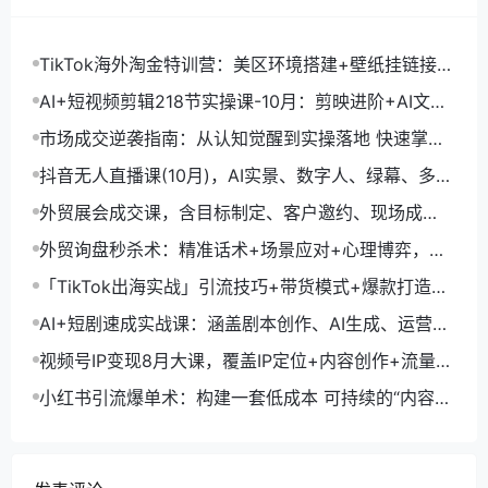
TikTok海外淘金特训营：美区环境搭建+壁纸挂链接
+剪映数字人，月入1.5万
AI+短视频剪辑218节实操课-10月：剪映进阶+AI文案
生成+账号运营，月入2万
市场成交逆袭指南：从认知觉醒到实操落地 快速掌握
市场开拓与成交核心能力
抖音无人直播课(10月)，AI实景、数字人、绿幕、多种
玩法、24小时自动盈利
外贸展会成交课，含目标制定、客户邀约、现场成
交，系统化SOP提升参展ROI
外贸询盘秒杀术：精准话术+场景应对+心理博弈，单
月询盘转化率提升200%
「TikTok出海实战」引流技巧+带货模式+爆款打造，
单月变现10万+秘籍
AI+短剧速成实战课：涵盖剧本创作、AI生成、运营变
现，单部剧收益破万
视频号IP变现8月大课，覆盖IP定位+内容创作+流量获
取+合规运营+商业转化
小红书引流爆单术：构建一套低成本 可持续的“内容-
引流-成交”闭环系统