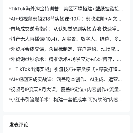
TikTok海外淘金特训营：美区环境搭建+壁纸挂链接
+剪映数字人，月入1.5万
AI+短视频剪辑218节实操课-10月：剪映进阶+AI文案
生成+账号运营，月入2万
市场成交逆袭指南：从认知觉醒到实操落地 快速掌握
市场开拓与成交核心能力
抖音无人直播课(10月)，AI实景、数字人、绿幕、多种
玩法、24小时自动盈利
外贸展会成交课，含目标制定、客户邀约、现场成
交，系统化SOP提升参展ROI
外贸询盘秒杀术：精准话术+场景应对+心理博弈，单
月询盘转化率提升200%
「TikTok出海实战」引流技巧+带货模式+爆款打造，
单月变现10万+秘籍
AI+短剧速成实战课：涵盖剧本创作、AI生成、运营变
现，单部剧收益破万
视频号IP变现8月大课，覆盖IP定位+内容创作+流量获
取+合规运营+商业转化
小红书引流爆单术：构建一套低成本 可持续的“内容-
引流-成交”闭环系统
发表评论