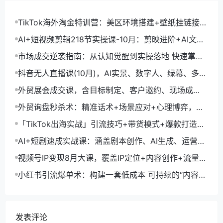
TikTok海外淘金特训营：美区环境搭建+壁纸挂链接
+剪映数字人，月入1.5万
AI+短视频剪辑218节实操课-10月：剪映进阶+AI文案
生成+账号运营，月入2万
市场成交逆袭指南：从认知觉醒到实操落地 快速掌握
市场开拓与成交核心能力
抖音无人直播课(10月)，AI实景、数字人、绿幕、多种
玩法、24小时自动盈利
外贸展会成交课，含目标制定、客户邀约、现场成
交，系统化SOP提升参展ROI
外贸询盘秒杀术：精准话术+场景应对+心理博弈，单
月询盘转化率提升200%
「TikTok出海实战」引流技巧+带货模式+爆款打造，
单月变现10万+秘籍
AI+短剧速成实战课：涵盖剧本创作、AI生成、运营变
现，单部剧收益破万
视频号IP变现8月大课，覆盖IP定位+内容创作+流量获
取+合规运营+商业转化
小红书引流爆单术：构建一套低成本 可持续的“内容-
引流-成交”闭环系统
发表评论