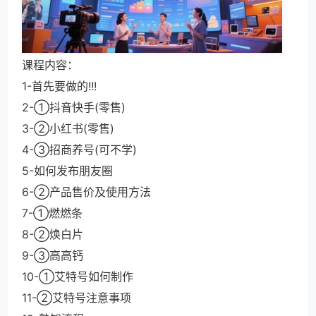
课程内容：
1-首先要做的!!!
2-①抖音快手(零售)
3-②小红书(零售)
4-③招商养号(可不学)
5-如何发布朋友圈
6-②产品售价及使用方法
7-①燃燃条
8-②焕白片
9-③高高钙
10-①艾特号如何制作
11-②艾特号注意事项