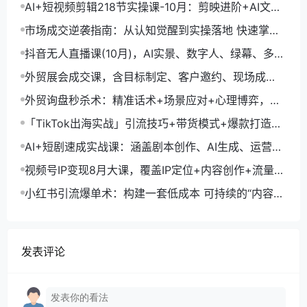
AI+短视频剪辑218节实操课-10月：剪映进阶+AI文案
生成+账号运营，月入2万
市场成交逆袭指南：从认知觉醒到实操落地 快速掌握
市场开拓与成交核心能力
抖音无人直播课(10月)，AI实景、数字人、绿幕、多种
玩法、24小时自动盈利
外贸展会成交课，含目标制定、客户邀约、现场成
交，系统化SOP提升参展ROI
外贸询盘秒杀术：精准话术+场景应对+心理博弈，单
月询盘转化率提升200%
「TikTok出海实战」引流技巧+带货模式+爆款打造，
单月变现10万+秘籍
AI+短剧速成实战课：涵盖剧本创作、AI生成、运营变
现，单部剧收益破万
视频号IP变现8月大课，覆盖IP定位+内容创作+流量获
取+合规运营+商业转化
小红书引流爆单术：构建一套低成本 可持续的“内容-
引流-成交”闭环系统
发表评论