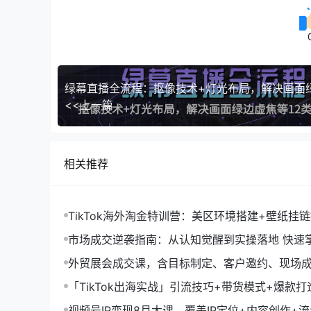
<<上一篇
相关推荐
TikTok海外淘金特训营：美区环境搭建+壁纸挂
字人，月入1.5万
市场成交逆袭指南：从认知觉醒到实操落地 快速
拓与成交核心能力
外贸展会成交课，含目标制定、客户邀约、现场
化SOP提升参展ROI
「TikTok出海实战」引流技巧+带货模式+爆款
现10万+秘籍
视频号IP变现8月大课，覆盖IP定位+内容创作+