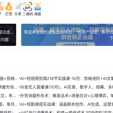
0
打赏
分享
二维码
海报
绿幕直播全流程：抠像技术+灯光布局，解决画面绿边虚焦等12类问题
下
链接+剪映数
AI+短视频剪辑218节实操课-10月：剪映进阶+AI文
+账号运营，月入2万
掌握市场开
抖音无人直播课(10月)，AI实景、数字人、绿幕、多
法、24小时自动盈利
成交，系统
外贸询盘秒杀术：精准话术+场景应对+心理博弈，
转化率提升200%
打造，单月变
AI+短剧速成实战课：涵盖剧本创作、AI生成、运营
单部剧收益破万
流量获取+合
小红书引流爆单术：构建一套低成本 可持续的“内容-