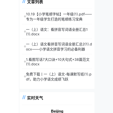
文章列表
10.19【小学笔顺字帖】一年级(1).pdf——
专为一年级学生打造的笔顺练习宝典
一（上）语文：看拼音写词语全册汇总1
(1).docx
一（上）语文看拼音写词语全册汇总2(1).d
ocx——小学语文拼音学习的必备利器
1.看图写话7大口诀+10大句式+38篇范文
(1).docx
免费下载丨一（上）语文-每课默写纸(1).p
df，助力小学语文成绩飞跃
实时天气
Beijing