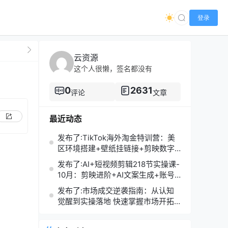
登录
云资源
这个人很懒，签名都没有
0
2631
评论
文章
最近动态
发布了:TikTok海外淘金特训营：美
区环境搭建+壁纸挂链接+剪映数字
人，月入1.5万
发布了:AI+短视频剪辑218节实操课-
10月：剪映进阶+AI文案生成+账号
运营，月入2万
发布了:市场成交逆袭指南：从认知
觉醒到实操落地 快速掌握市场开拓
与成交核心能力