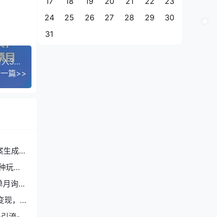
17
18
19
20
21
22
23
24
25
26
27
28
29
30
31
零成本变现的咸鱼虚拟项目， 轻资产运营，新手日入3张+，目前没有项目的老铁正合适
一篇>>
案生成
种玩
单月询盘
变现，
引流-