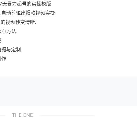
7天暴力起号的实操模版
工具自动剪辑出爆款视频实操
的视频秒变清晰.
心方法.
.
拍摄与定制
制作
THE END