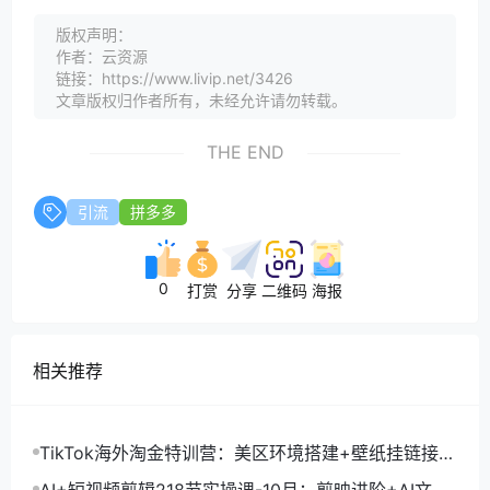
版权声明：
作者：云资源
链接：https://www.livip.net/3426
文章版权归作者所有，未经允许请勿转载。
THE END
引流
拼多多
0
打赏
分享
二维码
海报
相关推荐
TikTok海外淘金特训营：美区环境搭建+壁纸挂链接
+剪映数字人，月入1.5万
AI+短视频剪辑218节实操课-10月：剪映进阶+AI文案