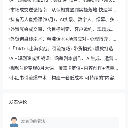
生成+账号运营，月入2万
市场成交逆袭指南：从认知觉醒到实操落地 快速掌握
市场开拓与成交核心能力
抖音无人直播课(10月)，AI实景、数字人、绿幕、多种
玩法、24小时自动盈利
外贸展会成交课，含目标制定、客户邀约、现场成
交，系统化SOP提升参展ROI
外贸询盘秒杀术：精准话术+场景应对+心理博弈，单
月询盘转化率提升200%
「TikTok出海实战」引流技巧+带货模式+爆款打造，
单月变现10万+秘籍
AI+短剧速成实战课：涵盖剧本创作、AI生成、运营变
现，单部剧收益破万
视频号IP变现8月大课，覆盖IP定位+内容创作+流量获
取+合规运营+商业转化
小红书引流爆单术：构建一套低成本 可持续的“内容-
引流-成交”闭环系统
发表评论