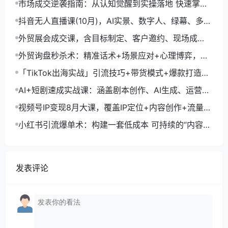
市场成交逆袭指南：从认知觉醒到实操落地 快速掌握
市场开拓与成交核心能力
抖音无人直播课(10月)，AI实景、数字人、绿幕、多种
玩法、24小时自动盈利
外贸展会成交课，含目标制定、客户邀约、现场成
交，系统化SOP提升参展ROI
外贸询盘秒杀术：精准话术+场景应对+心理博弈，单
月询盘转化率提升200%
「TikTok出海实战」引流技巧+带货模式+爆款打造，
单月变现10万+秘籍
AI+短剧速成实战课：涵盖剧本创作、AI生成、运营变
现，单部剧收益破万
视频号IP变现8月大课，覆盖IP定位+内容创作+流量获
取+合规运营+商业转化
小红书引流爆单术：构建一套低成本 可持续的“内容-
引流-成交”闭环系统
发表评论