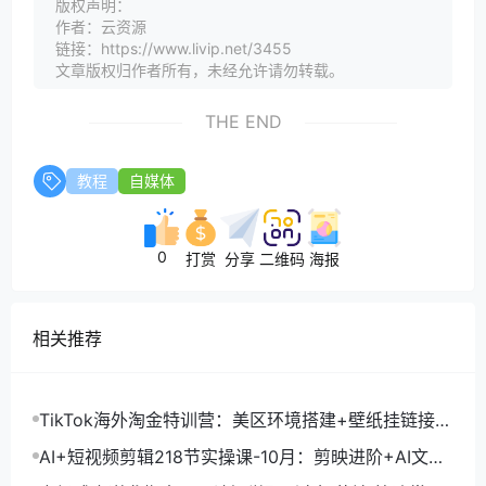
版权声明：
作者：云资源
链接：https://www.livip.net/3455
文章版权归作者所有，未经允许请勿转载。
THE END
教程
自媒体
0
打赏
分享
二维码
海报
相关推荐
TikTok海外淘金特训营：美区环境搭建+壁纸挂链接
+剪映数字人，月入1.5万
AI+短视频剪辑218节实操课-10月：剪映进阶+AI文案
生成+账号运营，月入2万