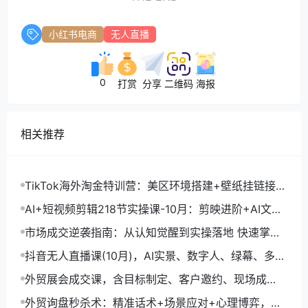
小红书电商
无人直播
0
打赏
分享
二维码
海报
相关推荐
TikTok海外淘金特训营：美区环境搭建+壁纸挂链接
+剪映数字人，月入1.5万
AI+短视频剪辑218节实操课-10月：剪映进阶+AI文案
生成+账号运营，月入2万
市场成交逆袭指南：从认知觉醒到实操落地 快速掌握
市场开拓与成交核心能力
抖音无人直播课(10月)，AI实景、数字人、绿幕、多种
玩法、24小时自动盈利
外贸展会成交课，含目标制定、客户邀约、现场成
交，系统化SOP提升参展ROI
外贸询盘秒杀术：精准话术+场景应对+心理博弈，单