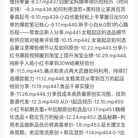
维持单量-8.27.mp437.四胎宝妈爆单得历险经历（时间
安排）-9.3.mp438.如何利用混剪+黑科技让家具百货
垂直起号-9.10.mp439.小白也能轻松上手掌握日出500
单的爆款笔记核心-9.17.mp440.新手小白从0到1的心路
历程——零食店新人分享.mp441.女鞋起店的选品细节
和供应链对接差评处理-10.15.mp442.女装起店如何选
品要注意哪些细节以及如何原创-10.22.mp443.分享小
红书爆款视频搬到淘宝上提升淘宝业绩-10.29.mp444.
纯新手入局小红书拿到30W结果经验分
享-11.5.mp445.痛点和卖点两大武器如何利用，持续打
造爆款能力-11.12.mp446.女鞋类目从零到百万的起店
经验分享-11.19.mp447.食品千单实操分
享-11.26.mp448.分享低成本高质量原创实况图，找到
靠谱代发-12.3.mp449.从0-1起店经历-12.10.mp450.
小红书前期去重+中后期原创和选品12.17.mp451.精细
化选品＋稳定百万的秘诀-12.24.mp452.选品秘籍~利
用老品做新品低价转高客单价-1.8.mp453.延长爆文生
命周期，老店限流原创＋新店混剪–1.14.mp454.0-1出