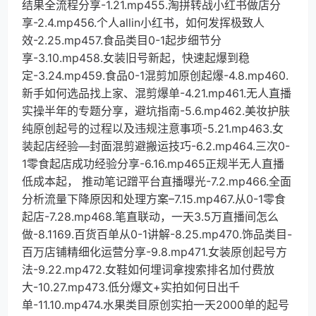
结果全流程分享-1.21.mp455.淘拼转战小红书做店分
享-2.4.mp456.个人allin小红书，如何发挥极致人
效-2.25.mp457.食品类目0-1起步细节分
享-3.10.mp458.女装旧号新起，快速起爆到稳
定-3.24.mp459.食品0-1混剪加原创起爆-4.8.mp460.
新手如何选品找上家、混剪爆单-4.21.mp461.无人直播
实操半年的专题分享，避坑指南-5.6.mp462.美妆护肤
纯原创起号的过程以及违规注意事项-5.21.mp463.女
装起店经验—封面混剪避搬运技巧-6.2.mp464.三次0-
1零食起店成功经验分享-6.16.mp465正规半无人直播
低成本起， 推动笔记蹭平台直播曝光-7.2.mp466.全面
分析流量下降原因和处理方案–7.15.mp467.从0-1零食
起店-7.28.mp468.笔直联动，一天3.5万直播间怎么
做-8.1169.百货百单从0-1讲解-8.25.mp470.饰品类目-
百万店铺精细化运营分享-9.8.mp471.女装原创起号方
法-9.22.mp472.女鞋如何埋词拿搜索排名加付费放
大-10.27.mp473.低分爆文+实拍如何日出千
单-11.10.mp474.水果类目原创实拍一天2000单的起号