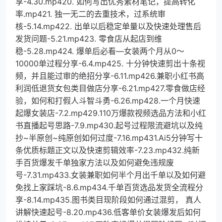
享-4.30.mp420. 如何写出优秀素材笔记，提高转化
率.mp421. 独一无二的去重技术，过系统审
核-5.14.mp422. 出单以后稳定单量以及快速处理售后
发货问题-5.21.mp423. 零食店从起店到维
稳-5.28.mp424. 爆单后必看—女装两个月从0～
10000单过程分享-6.4.mp425. 十分钟快速剪出十条视
频，并且能过审的绝招分享-6.11.mp426.兼职小红书高
利润低退货女包类目做店分享-6.21.mp427.零食做店经
验，如何和打假人斗智斗勇-6.26.mp428.一个月快速
起爆女装店-7.2.mp429.110万爆款视频选品方法和小红
书直播起号思路-7.9.mp430.起号过程限流避坑以及纯
抄~半原创~纯原创如何过度-7.16.mp431.Ai5分钟写十
条优质标题正文以及快速剪辑效率-7.23.mp432.纯新
手百货爆发千单独家方法以及如何避免违规废
号-7.31.mp433.女装兼职如何半个月出千单以及如何避
免找上家踩坑-8.6.mp434.千单百货选品发货全流程分
享-8.14.mp435.图书类目现阶段如何通过混剪， 真人
讲解快速起号-8.20.mp436.低客单价女装爆发后如何