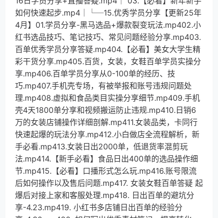
16日学员分享+直播答疑.mp4│ 03.【必看】新年新手
如何快速起步.mp4│└─15.优秀学员分享【更新25年
4月】01.学员分享-黑马选品+爆款裂变玩法.mp402.小
红书选品技巧、笔记技巧、常见问题经验分享.mp403.
百单优秀学员分享答疑.mp404.【必看】美女大学生精
彩干货分享.mp405.百货，女装，女鞋百单学员实操分
享.mp406.百单学员分享从0-100单的经历、技
巧.mp407.手机壳专场，有被举报和账号违规问题处
理.mp408.虚拟和食品类目实操分享细节.mp409.手机
壳4天1800单分享和视频搬运防止违规.mp410.日销6
万的女装店铺操作详细剖解.mp411.女装品类，卡同行
快速起爆的玩法分享.mp412.小白做店全流程解析，新
手必看.mp413.女装日出2000单，低退货率混剪玩
法.mp414.【新手必看】食品日出400单的选品操作细
节.mp415.【必看】口播形式怎么玩.mp416.账号限流
后如何操作以及售后问题.mp417. 女装女鞋百单答疑 起
爆后对接上家和客服处理.mp418. 日出百单的避坑分
享-4.23.mp419. 小红书多店铺日出百单的经验分