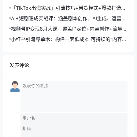
月询盘转化率提升200%
「TikTok出海实战」引流技巧+带货模式+爆款打造，
单月变现10万+秘籍
AI+短剧速成实战课：涵盖剧本创作、AI生成、运营变
现，单部剧收益破万
视频号IP变现8月大课，覆盖IP定位+内容创作+流量获
取+合规运营+商业转化
小红书引流爆单术：构建一套低成本 可持续的“内容-
引流-成交”闭环系统
发表评论