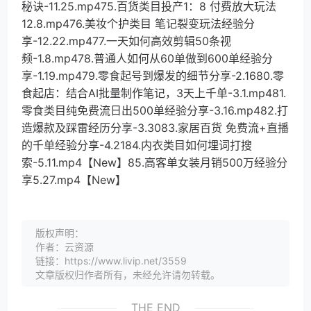
秘诀-11.25.mp475.百货类目投产1：8 付费放大玩法
12.8.mp476.美妆个护类目 笔记裂变玩法经验分
享-12.22.mp477.一天如何高效剪辑50条视
频-1.8.mp478.普通人如何从60单做到600单经验分
享-1.19.mp479.零食起号到爆发的细节分享-2.1680.零
食起店：结合AI批量制作笔记，3天上千单-3.1.mp481.
零食类目纯免费流日出500单经验分享-3.16.mp482.打
造爆款及踩雷经历分享-3.3083.家居百货 免费流+直播
的千单经验分享-4.2184.内衣类目如何埋词打搜
索-5.11.mp4【New】85.高客单女装月销500万经验分
享5.27.mp4【New】
版权声明：
作者：云资源
链接：https://www.livip.net/3559
文章版权归作者所有，未经允许请勿转载。
THE END