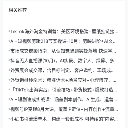
相关推荐
TikTok海外淘金特训营：美区环境搭建+壁纸挂链接
+剪映数字人，月入1.5万
AI+短视频剪辑218节实操课-10月：剪映进阶+AI文案
生成+账号运营，月入2万
市场成交逆袭指南：从认知觉醒到实操落地 快速掌握
市场开拓与成交核心能力
抖音无人直播课(10月)，AI实景、数字人、绿幕、多种
玩法、24小时自动盈利
外贸展会成交课，含目标制定、客户邀约、现场成
交，系统化SOP提升参展ROI
外贸询盘秒杀术：精准话术+场景应对+心理博弈，单
月询盘转化率提升200%
「TikTok出海实战」引流技巧+带货模式+爆款打造，
单月变现10万+秘籍
AI+短剧速成实战课：涵盖剧本创作、AI生成、运营变
现，单部剧收益破万
视频号IP变现8月大课，覆盖IP定位+内容创作+流量获
取+合规运营+商业转化
小红书引流爆单术：构建一套低成本 可持续的“内容-
引流-成交”闭环系统