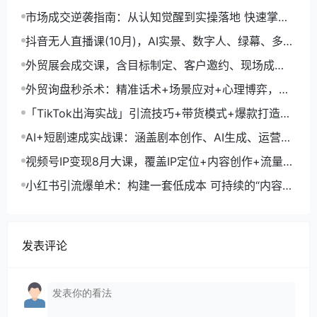
生成+账号运营，月入2万
市场成交逆袭指南：从认知觉醒到实操落地 快速掌握
市场开拓与成交核心能力
抖音无人直播课(10月)，AI实景、数字人、绿幕、多种
玩法、24小时自动盈利
外贸展会成交课，含目标制定、客户邀约、现场成
交，系统化SOP提升参展ROI
外贸询盘秒杀术：精准话术+场景应对+心理博弈，单
月询盘转化率提升200%
「TikTok出海实战」引流技巧+带货模式+爆款打造，
单月变现10万+秘籍
AI+短剧速成实战课：涵盖剧本创作、AI生成、运营变
现，单部剧收益破万
视频号IP变现8月大课，覆盖IP定位+内容创作+流量获
取+合规运营+商业转化
小红书引流爆单术：构建一套低成本 可持续的“内容-
引流-成交”闭环系统
发表评论