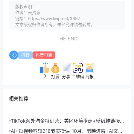
版权声明：
作者：云资源
链接：https://www.livip.net/3697
文章版权归作者所有，未经允许请勿转载。
THE END
抖音
抖音电商
0
打赏
分享
二维码
海报
相关推荐
TikTok海外淘金特训营：美区环境搭建+壁纸挂链接
+剪映数字人，月入1.5万
AI+短视频剪辑218节实操课-10月：剪映进阶+AI文案