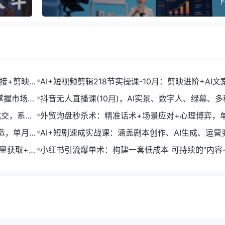
下
链接+剪映数
AI+短视频剪辑218节实操课-10月：剪映进阶+AI文
+账号运营，月入2万
掌握市场开
抖音无人直播课(10月)，AI实景、数字人、绿幕、多
法、24小时自动盈利
成交，系统
外贸询盘秒杀术：精准话术+场景应对+心理博弈，
转化率提升200%
打造，单月变
AI+短剧速成实战课：涵盖剧本创作、AI生成、运营
单部剧收益破万
流量获取+合
小红书引流爆单术：构建一套低成本 可持续的“内容-
成交”闭环系统