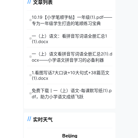
文章列表
10.19【小学笔顺字帖】一年级(1).pdf——
专为一年级学生打造的笔顺练习宝典
一（上）语文：看拼音写词语全册汇总1
(1).docx
一（上）语文看拼音写词语全册汇总2(1).d
ocx——小学语文拼音学习的必备利器
1.看图写话7大口诀+10大句式+38篇范文
(1).docx
免费下载丨一（上）语文-每课默写纸(1).p
df，助力小学语文成绩飞跃
实时天气
Beijing