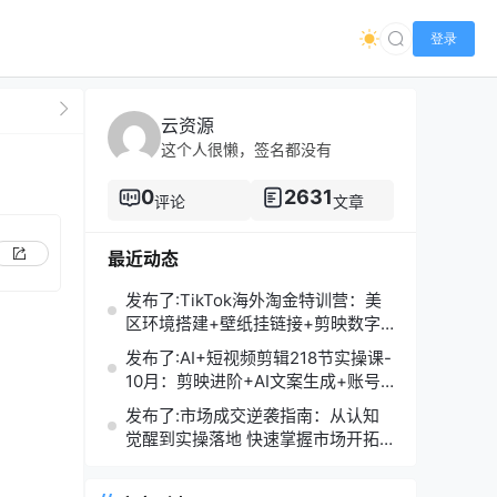
登录
云资源
这个人很懒，签名都没有
0
2631
评论
文章
最近动态
发布了:TikTok海外淘金特训营：美
区环境搭建+壁纸挂链接+剪映数字
人，月入1.5万
发布了:AI+短视频剪辑218节实操课-
10月：剪映进阶+AI文案生成+账号
运营，月入2万
发布了:市场成交逆袭指南：从认知
觉醒到实操落地 快速掌握市场开拓
与成交核心能力