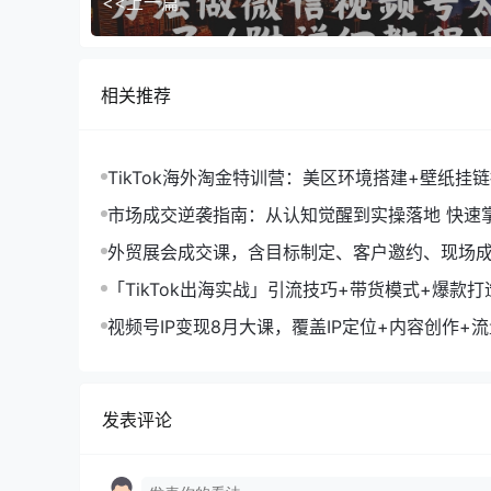
<<上一篇
相关推荐
TikTok海外淘金特训营：美区环境搭建+壁纸挂
字人，月入1.5万
市场成交逆袭指南：从认知觉醒到实操落地 快速
拓与成交核心能力
外贸展会成交课，含目标制定、客户邀约、现场
化SOP提升参展ROI
「TikTok出海实战」引流技巧+带货模式+爆款
现10万+秘籍
视频号IP变现8月大课，覆盖IP定位+内容创作+
规运营+商业转化
发表评论