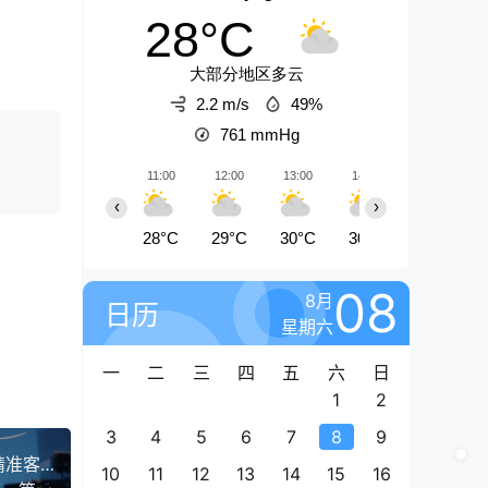
28°C
大部分地区多云
2.2 m/s
49%
761
mmHg
11:00
12:00
13:00
14:00
15:00
‹
›
28°C
29°C
30°C
30°C
31°C
08
8月
日历
星期六
一
二
三
四
五
六
日
1
2
3
4
5
6
7
8
9
诱饵-引流产品设计秘笈，用一个引流产品，吸引精准客户，让他们主动找你
10
11
12
13
14
15
16