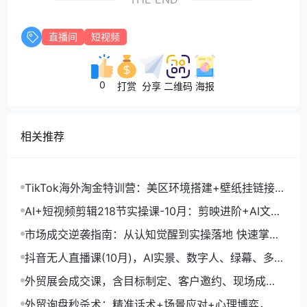
直播间
短视频
0
打赏
分享
二维码
海报
相关推荐
TikTok海外淘金特训营：美区环境搭建+壁纸挂链接
+剪映数字人，月入1.5万
AI+短视频剪辑218节实操课-10月：剪映进阶+AI文案
生成+账号运营，月入2万
市场成交逆袭指南：从认知觉醒到实操落地 快速掌握
市场开拓与成交核心能力
抖音无人直播课(10月)，AI实景、数字人、绿幕、多种
玩法、24小时自动盈利
外贸展会成交课，含目标制定、客户邀约、现场成
交，系统化SOP提升参展ROI
外贸询盘秒杀术：精准话术+场景应对+心理博弈，单