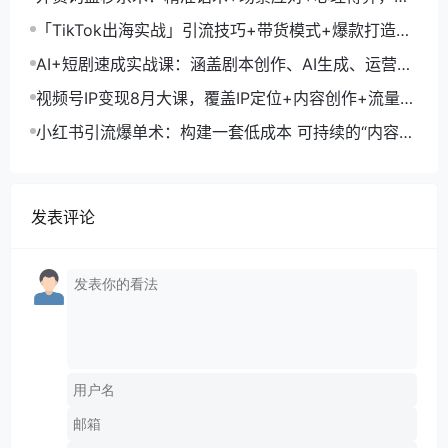
月询盘转化率提升200%
「TikTok出海实战」引流技巧+带货模式+爆款打造，
单月变现10万+秘籍
AI+短剧速成实战课：涵盖剧本创作、AI生成、运营变
现，单部剧收益破万
视频号IP变现8月大课，覆盖IP定位+内容创作+流量获
取+合规运营+商业转化
小红书引流爆单术：构建一套低成本 可持续的“内容-
引流-成交”闭环系统
发表评论