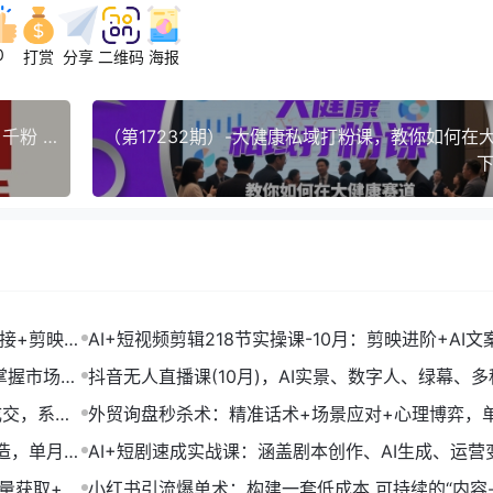
0
打赏
分享
二维码
海报
（第17234期）-微信爆粉，私域暴力引流打法日引千粉 单号日进50+
下
链接+剪映数
AI+短视频剪辑218节实操课-10月：剪映进阶+AI文
+账号运营，月入2万
掌握市场开
抖音无人直播课(10月)，AI实景、数字人、绿幕、多
法、24小时自动盈利
成交，系统
外贸询盘秒杀术：精准话术+场景应对+心理博弈，
转化率提升200%
打造，单月变
AI+短剧速成实战课：涵盖剧本创作、AI生成、运营
单部剧收益破万
流量获取+合
小红书引流爆单术：构建一套低成本 可持续的“内容-