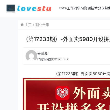
coze工作流
学习资源
技术分享
绿
主页
副业合集
（第17233期）-外面卖5980开
云资源
2025-9-2
副业合集
（第17233期）外面卖5980