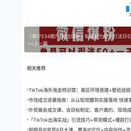
<<上一篇
相关推荐
TikTok海外淘金特训营：美区环境搭建+壁纸挂
字人，月入1.5万
市场成交逆袭指南：从认知觉醒到实操落地 快速
拓与成交核心能力
外贸展会成交课，含目标制定、客户邀约、现场
化SOP提升参展ROI
「TikTok出海实战」引流技巧+带货模式+爆款
现10万+秘籍
视频号IP变现8月大课，覆盖IP定位+内容创作+