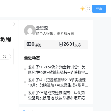
登录
云资源
这个人很懒，签名都没有
战教程
0
2631
评论
文章
最近动态
发布了:TikTok海外淘金特训营：美
区环境搭建+壁纸挂链接+剪映数字
人，月入1.5万
发布了:AI+短视频剪辑218节实操课-
10月：剪映进阶+AI文案生成+账号
运营，月入2万
发布了:市场成交逆袭指南：从认知
觉醒到实操落地 快速掌握市场开拓
与成交核心能力