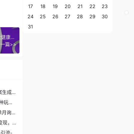
17
18
19
20
21
22
23
24
25
26
27
28
29
30
31
（第17232期）-大健康私域打粉课，​教你如何在大健康赛道，掌握大量的流量，通过卖流量挣取利润
一篇>>
案生成
种玩
单月询盘
变现，
引流-