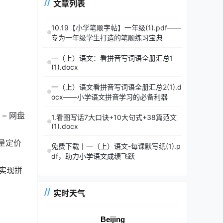
文章列表
10.19【小学笔顺字帖】一年级(1).pdf——
专为一年级学生打造的笔顺练习宝典
一（上）语文：看拼音写词语全册汇总1
(1).docx
一（上）语文看拼音写词语全册汇总2(1).d
ocx——小学语文拼音学习的必备利器
– 网盘
1.看图写话7大口诀+10大句式+38篇范文
(1).docx
量定价
免费下载丨一（上）语文-每课默写纸(1).p
df，助力小学语文成绩飞跃
实现拼
实时天气
Beijing