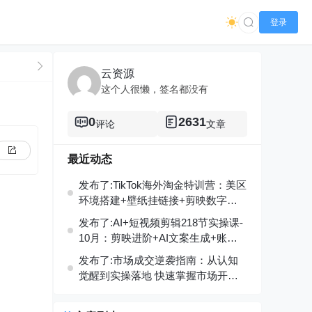
登录
云资源
这个人很懒，签名都没有
0
2631
评论
文章
最近动态
发布了:TikTok海外淘金特训营：美区
环境搭建+壁纸挂链接+剪映数字
人，月入1.5万
发布了:AI+短视频剪辑218节实操课-
10月：剪映进阶+AI文案生成+账号
运营，月入2万
发布了:市场成交逆袭指南：从认知
觉醒到实操落地 快速掌握市场开拓
与成交核心能力