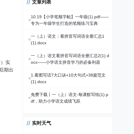
文章列表
10.19【小学笔顺字帖】一年级(1).pdf——
专为一年级学生打造的笔顺练习宝典
一（上）语文：看拼音写词语全册汇总1
(1).docx
一（上）语文看拼音写词语全册汇总2(1).d
R）实
ocx——小学语文拼音学习的必备利器
后期出
1.看图写话7大口诀+10大句式+38篇范文
(1).docx
免费下载丨一（上）语文-每课默写纸(1).p
df，助力小学语文成绩飞跃
实时天气