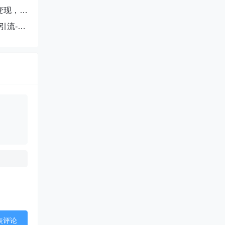
变现，单
引流-成
表评论