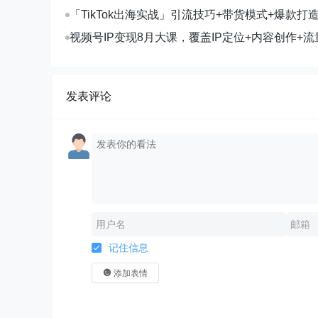
化SOP提升参展ROI
「TikTok出海实战」引流技巧+带货模式+爆款打
现10万+秘籍
视频号IP变现8月大课，覆盖IP定位+内容创作+流
规运营+商业转化
发表评论
记住信息
添加表情