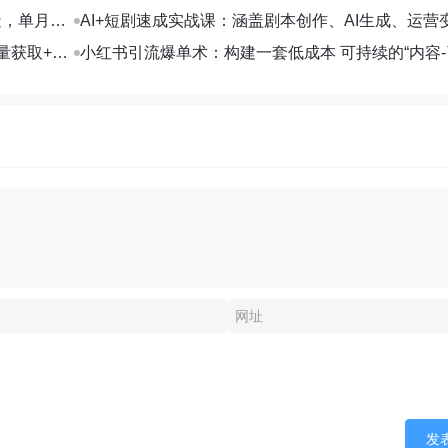
转化率提升200%
造，单月变
AI+短剧速成实战课：涵盖剧本创作、AI生成、运营
部剧收益破万
量获取+合
小红书引流爆单术：构建一套低成本 可持续的“内容-
交”闭环系统
发