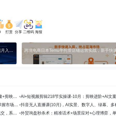
0
打赏
分享
二维码
海报
抖音蓝V变现速成课，快速掌握蓝V运营秘诀，实现月入过万的商业目标
接+剪映数
AI+短视频剪辑218节实操课-10月：剪映进阶+AI文
+账号运营，月入2万
掌握市场开
抖音无人直播课(10月)，AI实景、数字人、绿幕、多
法、24小时自动盈利
成交，系统
外贸询盘秒杀术：精准话术+场景应对+心理博弈，