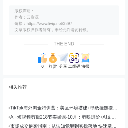
版权声明：
作者：云资源
链接：https://www.livip.net/3897
文章版权归作者所有，未经允许请勿转载。
THE END
0
打赏
分享
二维码
海报
相关推荐
TikTok海外淘金特训营：美区环境搭建+壁纸挂链接
+剪映数字人，月入1.5万
AI+短视频剪辑218节实操课-10月：剪映进阶+AI文案
生成+账号运营，月入2万
市场成交逆袭指南：从认知觉醒到实操落地 快速掌握