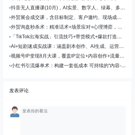
市场开拓与成交核心能力
抖音无人直播课(10月)，AI实景、数字人、绿幕、多种
玩法、24小时自动盈利
外贸展会成交课，含目标制定、客户邀约、现场成
交，系统化SOP提升参展ROI
外贸询盘秒杀术：精准话术+场景应对+心理博弈，单
月询盘转化率提升200%
「TikTok出海实战」引流技巧+带货模式+爆款打造，
单月变现10万+秘籍
AI+短剧速成实战课：涵盖剧本创作、AI生成、运营变
现，单部剧收益破万
视频号IP变现8月大课，覆盖IP定位+内容创作+流量获
取+合规运营+商业转化
小红书引流爆单术：构建一套低成本 可持续的“内容-引
流-成交”闭环系统
发表评论