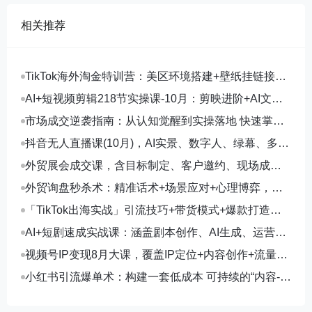
相关推荐
TikTok海外淘金特训营：美区环境搭建+壁纸挂链接
+剪映数字人，月入1.5万
AI+短视频剪辑218节实操课-10月：剪映进阶+AI文案
生成+账号运营，月入2万
市场成交逆袭指南：从认知觉醒到实操落地 快速掌握
市场开拓与成交核心能力
抖音无人直播课(10月)，AI实景、数字人、绿幕、多种
玩法、24小时自动盈利
外贸展会成交课，含目标制定、客户邀约、现场成
交，系统化SOP提升参展ROI
外贸询盘秒杀术：精准话术+场景应对+心理博弈，单
月询盘转化率提升200%
「TikTok出海实战」引流技巧+带货模式+爆款打造，
单月变现10万+秘籍
AI+短剧速成实战课：涵盖剧本创作、AI生成、运营变
现，单部剧收益破万
视频号IP变现8月大课，覆盖IP定位+内容创作+流量获
取+合规运营+商业转化
小红书引流爆单术：构建一套低成本 可持续的“内容-引
流-成交”闭环系统