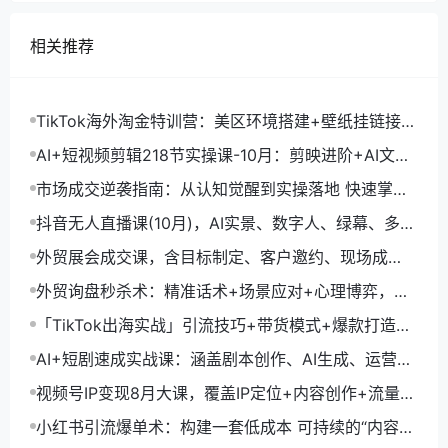
相关推荐
TikTok海外淘金特训营：美区环境搭建+壁纸挂链接
+剪映数字人，月入1.5万
AI+短视频剪辑218节实操课-10月：剪映进阶+AI文案
生成+账号运营，月入2万
市场成交逆袭指南：从认知觉醒到实操落地 快速掌握
市场开拓与成交核心能力
抖音无人直播课(10月)，AI实景、数字人、绿幕、多种
玩法、24小时自动盈利
外贸展会成交课，含目标制定、客户邀约、现场成
交，系统化SOP提升参展ROI
外贸询盘秒杀术：精准话术+场景应对+心理博弈，单
月询盘转化率提升200%
「TikTok出海实战」引流技巧+带货模式+爆款打造，
单月变现10万+秘籍
AI+短剧速成实战课：涵盖剧本创作、AI生成、运营变
现，单部剧收益破万
视频号IP变现8月大课，覆盖IP定位+内容创作+流量获
取+合规运营+商业转化
小红书引流爆单术：构建一套低成本 可持续的“内容-