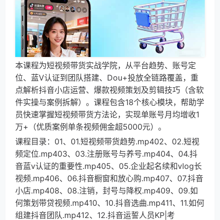
本课程为短视频带货实战学院，从平台趋势、账号定
位、蓝V认证到团队搭建、Dou+投放全链路覆盖，重
点解析抖音小店运营、爆款视频策划及剪辑技巧（含软
件实操与案例拆解）。课程包含18个核心模块，帮助学
员快速掌握短视频带货方法论，实现单账号月均增收1
万+（优质案例单条视频佣金超5000元）。
课程目录：01、01.短视频带货趋势.mp402、02.短视
频定位.mp403、03.注册账号与养号.mp404、04.抖
音蓝v认证的重要性.mp405、05.企业起名续和vlog长
视频.mp406、06.抖音橱窗和放心购.mp407、07.抖音
小店.mp408、08.注销，封号与降权.mp409、09.如
何策划带贷视频.mp410、10.抖音选曲.mp411、11.如何
组建抖音团队.mp412、12.抖音运誓人员KP|考