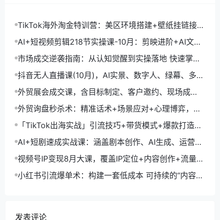
TikTok海外淘金特训营：美区环境搭建+壁纸挂链接
+剪映数字人，月入1.5万
AI+短视频剪辑218节实操课-10月：剪映进阶+AI文案
生成+账号运营，月入2万
市场成交逆袭指南：从认知觉醒到实操落地 快速掌握
市场开拓与成交核心能力
抖音无人直播课(10月)，AI实景、数字人、绿幕、多种
玩法、24小时自动盈利
外贸展会成交课，含目标制定、客户邀约、现场成
交，系统化SOP提升参展ROI
外贸询盘秒杀术：精准话术+场景应对+心理博弈，单
月询盘转化率提升200%
「TikTok出海实战」引流技巧+带货模式+爆款打造，
单月变现10万+秘籍
AI+短剧速成实战课：涵盖剧本创作、AI生成、运营变
现，单部剧收益破万
视频号IP变现8月大课，覆盖IP定位+内容创作+流量获
取+合规运营+商业转化
小红书引流爆单术：构建一套低成本 可持续的“内容-
引流-成交”闭环系统
发表评论