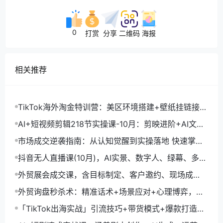
0
打赏
分享
二维码
海报
相关推荐
TikTok海外淘金特训营：美区环境搭建+壁纸挂链接
+剪映数字人，月入1.5万
AI+短视频剪辑218节实操课-10月：剪映进阶+AI文案
生成+账号运营，月入2万
市场成交逆袭指南：从认知觉醒到实操落地 快速掌握
市场开拓与成交核心能力
抖音无人直播课(10月)，AI实景、数字人、绿幕、多种
玩法、24小时自动盈利
外贸展会成交课，含目标制定、客户邀约、现场成
交，系统化SOP提升参展ROI
外贸询盘秒杀术：精准话术+场景应对+心理博弈，单
月询盘转化率提升200%
「TikTok出海实战」引流技巧+带货模式+爆款打造，
单月变现10万+秘籍