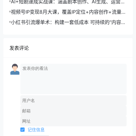
AI+短剧速成实战课：涵盖剧本创作、AI生成、运营变
现，单部剧收益破万
视频号IP变现8月大课，覆盖IP定位+内容创作+流量获
取+合规运营+商业转化
小红书引流爆单术：构建一套低成本 可持续的“内容-
引流-成交”闭环系统
发表评论
记住信息