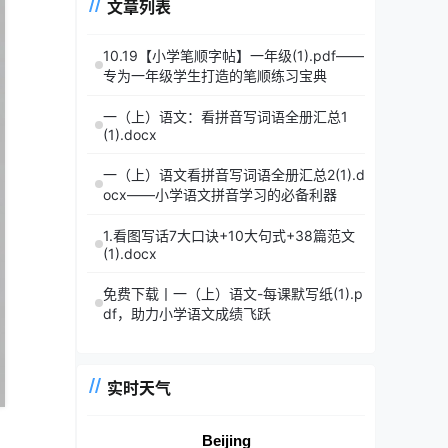
文章列表
10.19【小学笔顺字帖】一年级(1).pdf——
专为一年级学生打造的笔顺练习宝典
一（上）语文：看拼音写词语全册汇总1
(1).docx
一（上）语文看拼音写词语全册汇总2(1).d
ocx——小学语文拼音学习的必备利器
1.看图写话7大口诀+10大句式+38篇范文
(1).docx
免费下载丨一（上）语文-每课默写纸(1).p
df，助力小学语文成绩飞跃
实时天气
Beijing