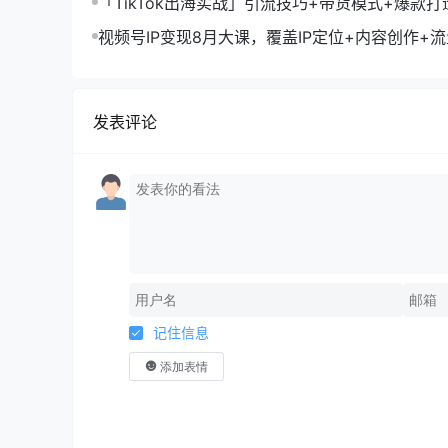
「TikTok出海实战」引流技巧+带货模式+爆款
现10万+秘籍
视频号IP变现8月大课，覆盖IP定位+内容创作+
规运营+商业转化
发表评论
记住信息
添加表情