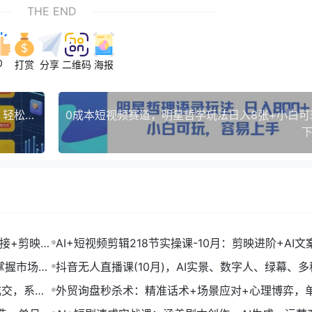
THE END
0
打赏
分享
二维码
海报
2025年AI今日头条最新暴利玩法，自动生成爆款，轻松实现矩阵日入多张
下
链接+剪映数
AI+短视频剪辑218节实操课-10月：剪映进阶+AI文
+账号运营，月入2万
掌握市场开
抖音无人直播课(10月)，AI实景、数字人、绿幕、多
法、24小时自动盈利
成交，系统
外贸询盘秒杀术：精准话术+场景应对+心理博弈，
转化率提升200%