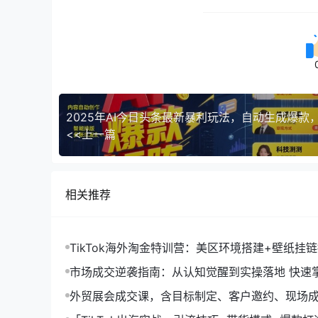
<<上一篇
相关推荐
TikTok海外淘金特训营：美区环境搭建+壁纸挂
字人，月入1.5万
市场成交逆袭指南：从认知觉醒到实操落地 快速
拓与成交核心能力
外贸展会成交课，含目标制定、客户邀约、现场
化SOP提升参展ROI