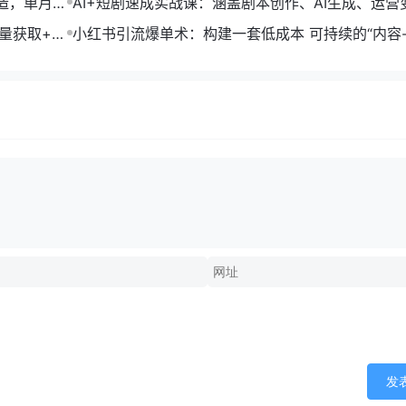
打造，单月变
AI+短剧速成实战课：涵盖剧本创作、AI生成、运营
单部剧收益破万
流量获取+合
小红书引流爆单术：构建一套低成本 可持续的“内容-
成交”闭环系统
发