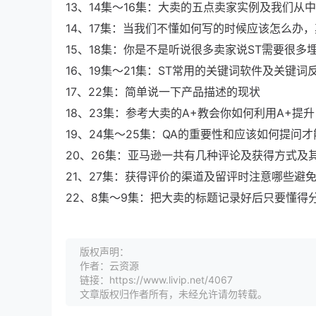
13、14集～16集：大卖的五点卖家实例及我们从
14、17集：当我们不懂如何写的时候应该怎么办
15、18集：你是不是听说很多卖家说ST需要很
16、19集～21集：ST常用的关键词软件及关键
17、22集：简单说一下产品描述的现状
18、23集：参考大卖的A+教会你如何利用A+提
19、24集～25集：QA的重要性和应该如何提问
20、26集：亚马逊一共有几种评论及获得方式及
21、27集：获得评价的渠道及留评时注意哪些避
22、8集～9集：把大卖的标题记录好后只要懂得
版权声明：
作者：云资源
链接：https://www.livip.net/4067
文章版权归作者所有，未经允许请勿转载。