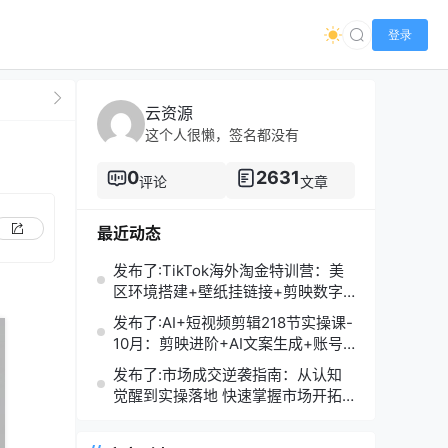
登录
云资源
这个人很懒，签名都没有
0
2631
评论
文章
最近动态
发布了:TikTok海外淘金特训营：美
区环境搭建+壁纸挂链接+剪映数字
人，月入1.5万
发布了:AI+短视频剪辑218节实操课-
10月：剪映进阶+AI文案生成+账号
运营，月入2万
发布了:市场成交逆袭指南：从认知
觉醒到实操落地 快速掌握市场开拓
与成交核心能力