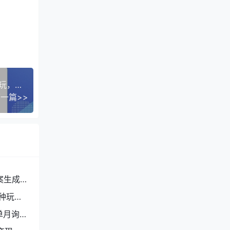
0成本短视频赛道，明星哲学玩法日入8张+小白可玩，容易上手
一篇>>
案生成
种玩
单月询盘