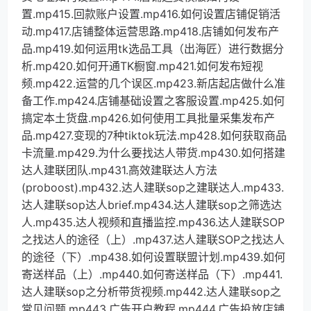
置.mp415.回款账户设置.mp416.如何设置店铺促销活
动.mp417.店铺整体运营思路.mp418.店铺如何发布产
品.mp419.如何运用tk选品工具（出海匠）进行数据分
析.mp420.如何开通TK橱窗.mp421.如何发布短视
频.mp422.运营的几个误区.mp423.新店起店做什么准
备工作.mp424.店铺基础设置之客服设置.mp425.如何
搞定本土货盘.mp426.如何使用工具批量采集发布产
品.mp427.变现的7种tiktok玩法.mp428.如何获取商品
卡流量.mp429.为什么要找达人带货.mp430.如何搭建
达人建联团队.mp431.高效建联达人方法
(proboost).mp432.达人建联sop之建联达人.mp433.
达人建联sop达人brief.mp434.达人建联sop之筛选达
人.mp435.达人视频和直播监控.mp436.达人建联SOP
之找达人的途径（上）.mp437.达人建联SOP之找达人
的途径（下）.mp438.如何设置联盟计划.mp439.如何
寄送样品（上）.mp440.如何寄送样品（下）.mp441.
达人建联sop之分析带货视频.mp442.达人建联sop之
常见问题.mp443.广告开户教程.mp444.广告投放店铺