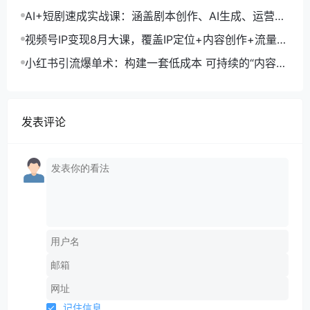
单月变现10万+秘籍
AI+短剧速成实战课：涵盖剧本创作、AI生成、运营变
现，单部剧收益破万
视频号IP变现8月大课，覆盖IP定位+内容创作+流量获
取+合规运营+商业转化
小红书引流爆单术：构建一套低成本 可持续的“内容-
引流-成交”闭环系统
发表评论
记住信息