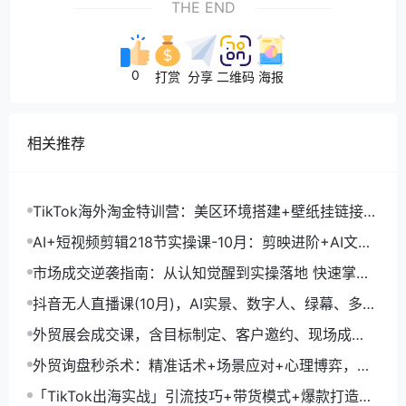
THE END
0
打赏
分享
二维码
海报
相关推荐
TikTok海外淘金特训营：美区环境搭建+壁纸挂链接
+剪映数字人，月入1.5万
AI+短视频剪辑218节实操课-10月：剪映进阶+AI文案
生成+账号运营，月入2万
市场成交逆袭指南：从认知觉醒到实操落地 快速掌握
市场开拓与成交核心能力
抖音无人直播课(10月)，AI实景、数字人、绿幕、多种
玩法、24小时自动盈利
外贸展会成交课，含目标制定、客户邀约、现场成
交，系统化SOP提升参展ROI
外贸询盘秒杀术：精准话术+场景应对+心理博弈，单
月询盘转化率提升200%
「TikTok出海实战」引流技巧+带货模式+爆款打造，