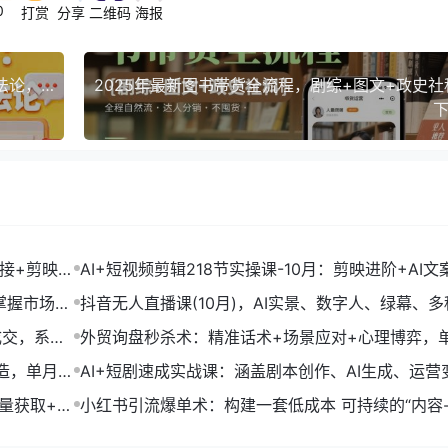
0
打赏
分享
二维码
海报
拼多多爆款复盘课-9月：实战案例拆解+野路子方法论，快速掌握爆单新逻辑
下
链接+剪映数
AI+短视频剪辑218节实操课-10月：剪映进阶+AI文
+账号运营，月入2万
掌握市场开
抖音无人直播课(10月)，AI实景、数字人、绿幕、多
法、24小时自动盈利
成交，系统
外贸询盘秒杀术：精准话术+场景应对+心理博弈，
转化率提升200%
打造，单月变
AI+短剧速成实战课：涵盖剧本创作、AI生成、运营
单部剧收益破万
流量获取+合
小红书引流爆单术：构建一套低成本 可持续的“内容-
成交”闭环系统