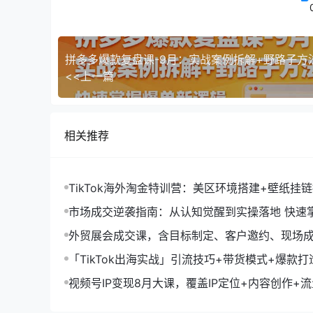
<<上一篇
相关推荐
TikTok海外淘金特训营：美区环境搭建+壁纸挂
字人，月入1.5万
市场成交逆袭指南：从认知觉醒到实操落地 快速
拓与成交核心能力
外贸展会成交课，含目标制定、客户邀约、现场
化SOP提升参展ROI
「TikTok出海实战」引流技巧+带货模式+爆款
现10万+秘籍
视频号IP变现8月大课，覆盖IP定位+内容创作+
规运营+商业转化