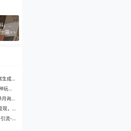
2025年最新图书带货全流程，剧综+图文+政史社科，全程自然流，达人分销，不囤货，无售后
一篇>>
案生成
种玩
单月询盘
变现，
引流-