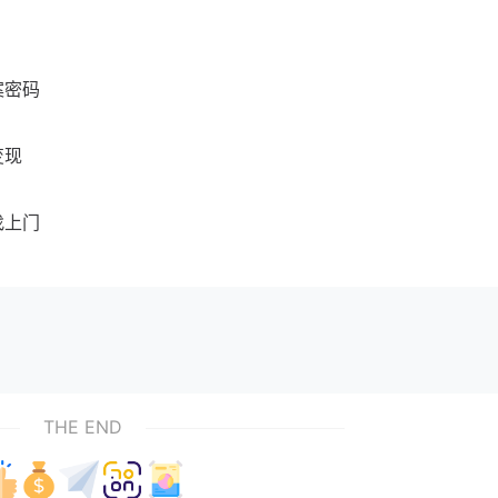
案密码
变现
找上门
THE END