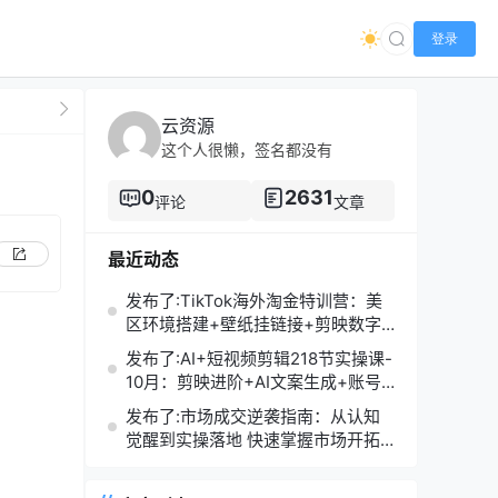
登录
云资源
这个人很懒，签名都没有
0
2631
评论
文章
最近动态
发布了:TikTok海外淘金特训营：美
区环境搭建+壁纸挂链接+剪映数字
人，月入1.5万
发布了:AI+短视频剪辑218节实操课-
10月：剪映进阶+AI文案生成+账号
运营，月入2万
发布了:市场成交逆袭指南：从认知
觉醒到实操落地 快速掌握市场开拓
与成交核心能力